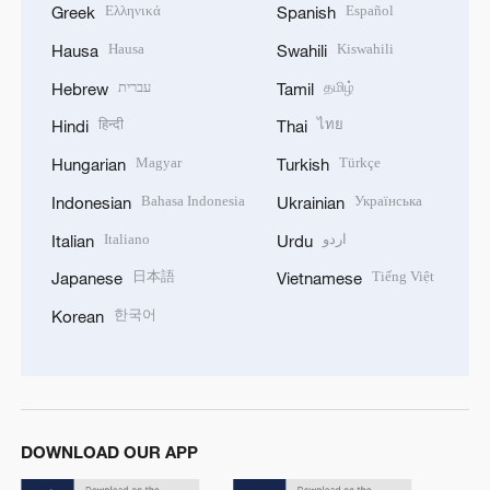
Ελληνικά
Español
Greek
Spanish
Hausa
Kiswahili
Hausa
Swahili
עברית
தமிழ்
Hebrew
Tamil
हिन्दी
ไทย
Hindi
Thai
Magyar
Türkçe
Hungarian
Turkish
Bahasa Indonesia
Українська
Indonesian
Ukrainian
Italiano
اردو
Italian
Urdu
日本語
Tiếng Việt
Japanese
Vietnamese
한국어
Korean
DOWNLOAD OUR APP