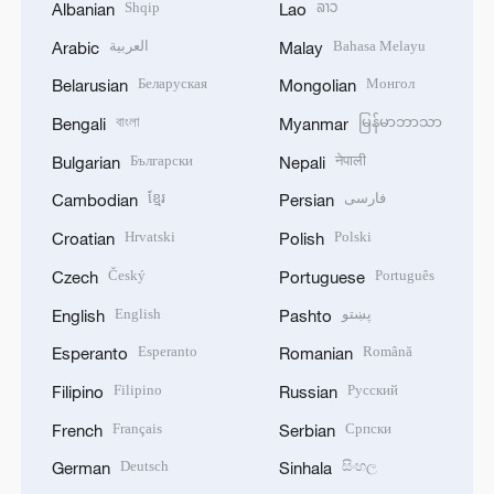
Shqip
ລາວ
Albanian
Lao
العربية
Bahasa Melayu
Arabic
Malay
Беларуская
Монгол
Belarusian
Mongolian
বাংলা
မြန်မာဘာသာ
Bengali
Myanmar
Български
नेपाली
Bulgarian
Nepali
ខ្មែរ
فارسی
Cambodian
Persian
Hrvatski
Polski
Croatian
Polish
Český
Português
Czech
Portuguese
English
پښتو
English
Pashto
Esperanto
Română
Esperanto
Romanian
Filipino
Русский
Filipino
Russian
Français
Српски
French
Serbian
Deutsch
සිංහල
German
Sinhala