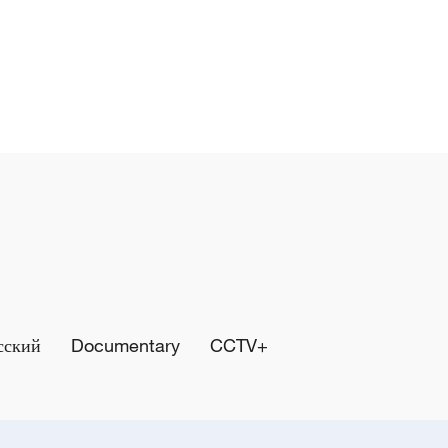
сский
Documentary
CCTV+