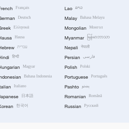
French
Français
Lao
ລາວ
German
Deutsch
Malay
Bahasa Melayu
Greek
Ελληνικά
Mongolian
Монгол
Hausa
Hausa
Myanmar
မြန်မာဘာသာ
Hebrew
עברית
Nepali
नेपाली
Hindi
हिन्दी
Persian
فارسی
Hungarian
Magyar
Polish
Polski
Indonesian
Bahasa Indonesia
Portuguese
Português
Italian
Italiano
Pashto
پښتو
Japanese
日本語
Romanian
Română
Korean
한국어
Russian
Русский