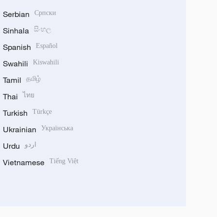
Serbian
Српски
Sinhala
සිංහල
Spanish
Español
Swahili
Kiswahili
Tamil
தமிழ்
Thai
ไทย
Turkish
Türkçe
Ukrainian
Українська
Urdu
اردو
Vietnamese
Tiếng Việt