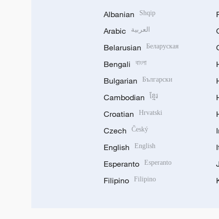
Albanian
Shqip
Arabic
العربية
Belarusian
Беларуская
Bengali
বাংলা
Bulgarian
Български
Cambodian
ខ្មែរ
Croatian
Hrvatski
Czech
Český
English
English
Esperanto
Esperanto
Filipino
Filipino