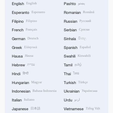
English
پښتو
English
Pashto
Esperanto
Română
Esperanto
Romanian
Filipino
Русский
Filipino
Russian
Français
Српски
French
Serbian
Deutsch
සිංහල
German
Sinhala
Ελληνικά
Español
Greek
Spanish
Hausa
Kiswahili
Hausa
Swahili
עברית
தமிழ்
Hebrew
Tamil
हिन्दी
ไทย
Hindi
Thai
Magyar
Türkçe
Hungarian
Turkish
Bahasa Indonesia
Українська
Indonesian
Ukrainian
Italiano
اردو
Italian
Urdu
日本語
Tiếng Việt
Japanese
Vietnamese