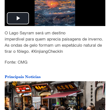
P
O
Lago Sayram será um destino
l
imperdível
para
quem aprecia paisagens de inverno
.
a
As
ondas de gelo
formam
um espetáculo natural de
tirar o fôle
go.
#XinjiangCheckIn
y
Fonte: CMG
V
Principais Notícias
i
d
e