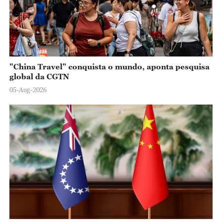
o
"China Travel" conquista o mundo, aponta pesquisa
global da CGTN
05-Aug-2026