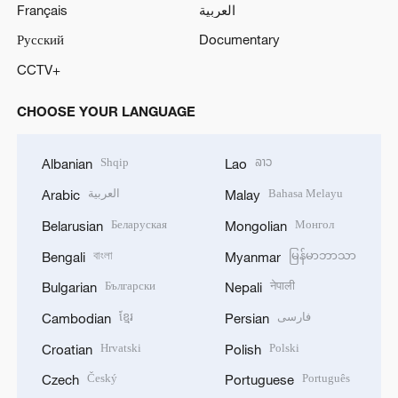
Français
العربية
Русский
Documentary
CCTV+
CHOOSE YOUR LANGUAGE
Shqip
ລາວ
Albanian
Lao
العربية
Bahasa Melayu
Arabic
Malay
Беларуская
Монгол
Belarusian
Mongolian
বাংলা
မြန်မာဘာသာ
Bengali
Myanmar
Български
नेपाली
Bulgarian
Nepali
ខ្មែរ
فارسی
Cambodian
Persian
Hrvatski
Polski
Croatian
Polish
Český
Português
Czech
Portuguese