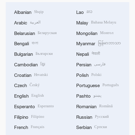
Shqip
ລາວ
Albanian
Lao
العربية
Bahasa Melayu
Arabic
Malay
Беларуская
Монгол
Belarusian
Mongolian
বাংলা
မြန်မာဘာသာ
Bengali
Myanmar
Български
नेपाली
Bulgarian
Nepali
ខ្មែរ
فارسی
Cambodian
Persian
Hrvatski
Polski
Croatian
Polish
Český
Português
Czech
Portuguese
English
پښتو
English
Pashto
Esperanto
Română
Esperanto
Romanian
Filipino
Русский
Filipino
Russian
Français
Српски
French
Serbian