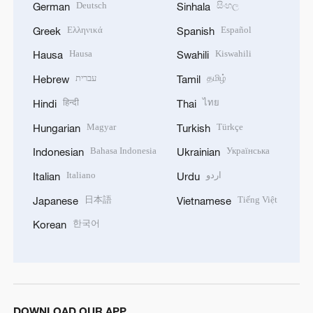
Deutsch
සිංහල
German
Sinhala
Ελληνικά
Español
Greek
Spanish
Hausa
Kiswahili
Hausa
Swahili
עברית
தமிழ்
Hebrew
Tamil
हिन्दी
ไทย
Hindi
Thai
Magyar
Türkçe
Hungarian
Turkish
Bahasa Indonesia
Українська
Indonesian
Ukrainian
Italiano
اردو
Italian
Urdu
日本語
Tiếng Việt
Japanese
Vietnamese
한국어
Korean
DOWNLOAD OUR APP