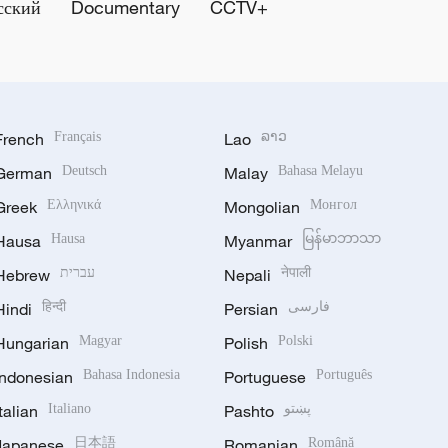
сский
Documentary
CCTV+
French
Français
Lao
ລາວ
German
Deutsch
Malay
Bahasa Melayu
Greek
Ελληνικά
Mongolian
Монгол
Hausa
Hausa
Myanmar
မြန်မာဘာသာ
Hebrew
עברית
Nepali
नेपाली
Hindi
हिन्दी
Persian
فارسی
Hungarian
Magyar
Polish
Polski
Indonesian
Bahasa Indonesia
Portuguese
Português
Italian
Italiano
Pashto
پښتو
Japanese
日本語
Romanian
Română