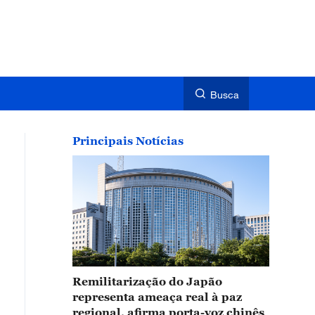
Busca
Principais Notícias
Remilitarização do Japão
representa ameaça real à paz
regional, afirma porta-voz chinês