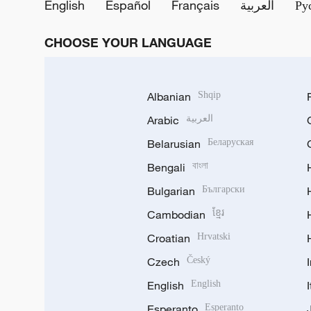
English
Español
Français
العربية
Ру
CHOOSE YOUR LANGUAGE
Albanian
Shqip
Arabic
العربية
Belarusian
Беларуская
Bengali
বাংলা
Bulgarian
Български
Cambodian
ខ្មែរ
Croatian
Hrvatski
Czech
Český
English
English
Esperanto
Esperanto