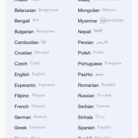
Беларуская
Монгол
Belarusian
Mongolian
বাংলা
မြန်မာဘာသာ
Bengali
Myanmar
Български
नेपाली
Bulgarian
Nepali
ខ្មែរ
فارسی
Cambodian
Persian
Hrvatski
Polski
Croatian
Polish
Český
Português
Czech
Portuguese
English
پښتو
English
Pashto
Esperanto
Română
Esperanto
Romanian
Filipino
Русский
Filipino
Russian
Français
Српски
French
Serbian
Deutsch
සිංහල
German
Sinhala
Ελληνικά
Español
Greek
Spanish
Hausa
Kiswahili