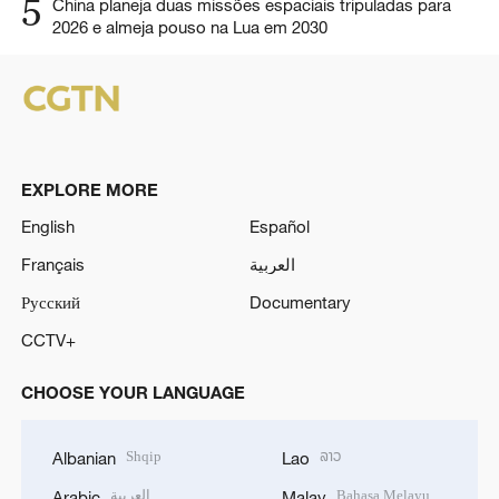
5
China planeja duas missões espaciais tripuladas para
2026 e almeja pouso na Lua em 2030
EXPLORE MORE
English
Español
Français
العربية
Русский
Documentary
CCTV+
CHOOSE YOUR LANGUAGE
Shqip
ລາວ
Albanian
Lao
العربية
Bahasa Melayu
Arabic
Malay