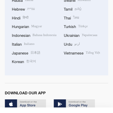
Hausa
Swahili
עברית
தமிழ்
Hebrew
Tamil
हिन्दी
ไทย
Hindi
Thai
Magyar
Türkçe
Hungarian
Turkish
Bahasa Indonesia
Українська
Indonesian
Ukrainian
Italiano
اردو
Italian
Urdu
日本語
Tiếng Việt
Japanese
Vietnamese
한국어
Korean
DOWNLOAD OUR APP