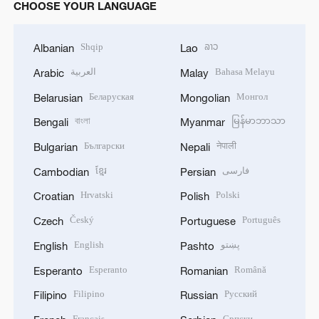
CHOOSE YOUR LANGUAGE
Shqip
ລາວ
Albanian
Lao
العربية
Bahasa Melayu
Arabic
Malay
Беларуская
Монгол
Belarusian
Mongolian
বাংলা
မြန်မာဘာသာ
Bengali
Myanmar
Български
नेपाली
Bulgarian
Nepali
ខ្មែរ
فارسی
Cambodian
Persian
Hrvatski
Polski
Croatian
Polish
Český
Português
Czech
Portuguese
English
پښتو
English
Pashto
Esperanto
Română
Esperanto
Romanian
Filipino
Русский
Filipino
Russian
Français
Српски