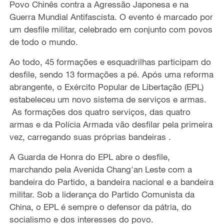
Povo Chinês contra a Agressão Japonesa e
na
Guerra Mundial Antifascista.
O evento é marcado por
um desfile militar,
celebrad
o
em conjunto com
povos
d
e
todo o
mundo.
Ao todo, 45 formações e esquadrilhas participa
m
do
desfile,
sendo
13 formações a pé. Após uma reforma
abrangente, o Exército Popular de Libertação (EPL)
estabeleceu um novo sistema de serviços e armas.
As formações dos quatro serviços, das quatro
armas e da Polícia Armada vão desfilar pela primeira
vez, carregando suas próprias bandeiras
.
A Guarda de Honra do EPL
abr
e
o desfile,
marchando
pela Avenida Chang'an Leste
com a
bandeira do Partido, a bandeira nacional e a bandeira
militar.
Sob
a liderança do Partido Comunista da
China,
o EPL
é sempre o defensor da pátria, do
socialismo e dos interesses do povo.