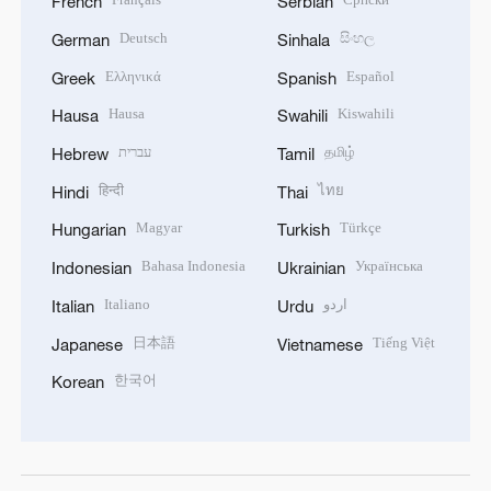
French
Serbian
Deutsch
සිංහල
German
Sinhala
Ελληνικά
Español
Greek
Spanish
Hausa
Kiswahili
Hausa
Swahili
עברית
தமிழ்
Hebrew
Tamil
हिन्दी
ไทย
Hindi
Thai
Magyar
Türkçe
Hungarian
Turkish
Bahasa Indonesia
Українська
Indonesian
Ukrainian
Italiano
اردو
Italian
Urdu
日本語
Tiếng Việt
Japanese
Vietnamese
한국어
Korean