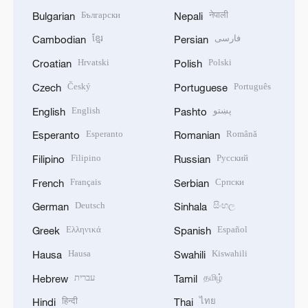
Български
नेपाली
Bulgarian
Nepali
ខ្មែរ
فارسی
Cambodian
Persian
Hrvatski
Polski
Croatian
Polish
Český
Português
Czech
Portuguese
English
پښتو
English
Pashto
Esperanto
Română
Esperanto
Romanian
Filipino
Русский
Filipino
Russian
Français
Српски
French
Serbian
Deutsch
සිංහල
German
Sinhala
Ελληνικά
Español
Greek
Spanish
Hausa
Kiswahili
Hausa
Swahili
עברית
தமிழ்
Hebrew
Tamil
हिन्दी
ไทย
Hindi
Thai