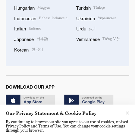
Magyar
Türkçe
Hungarian
Turkish
Bahasa Indonesia
Українська
Indonesian
Ukrainian
Italiano
اردو
Italian
Urdu
日本語
Tiếng Việt
Japanese
Vietnamese
한국어
Korean
DOWNLOAD OUR APP
Our Privacy Statement & Cookie Policy
By continuing to browse our site you agree to our use of cookies, revised
Privacy Policy and Terms of Use. You can change your cookie settings
through your browser.
© China Radio International.CRI. All Rights Reserved. 16A