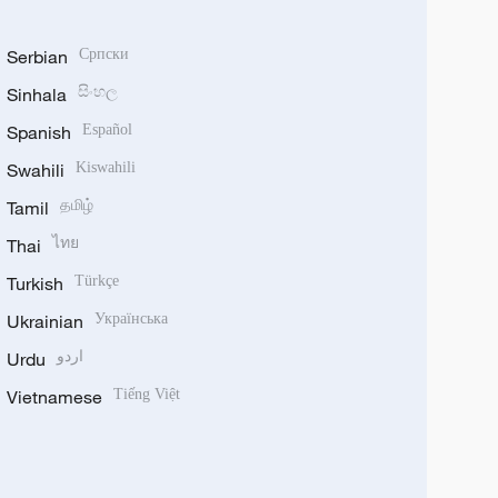
Serbian
Српски
Sinhala
සිංහල
Spanish
Español
Swahili
Kiswahili
Tamil
தமிழ்
Thai
ไทย
Turkish
Türkçe
Ukrainian
Українська
Urdu
اردو
Vietnamese
Tiếng Việt