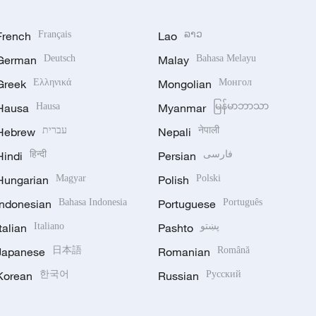
French
Français
Lao
ລາວ
German
Deutsch
Malay
Bahasa Melayu
Greek
Ελληνικά
Mongolian
Монгол
Hausa
Hausa
Myanmar
မြန်မာဘာသာ
Hebrew
עברית
Nepali
नेपाली
Hindi
हिन्दी
Persian
فارسی
Hungarian
Magyar
Polish
Polski
Indonesian
Bahasa Indonesia
Portuguese
Português
Italian
Italiano
Pashto
پښتو
Japanese
日本語
Romanian
Română
Korean
한국어
Russian
Русский