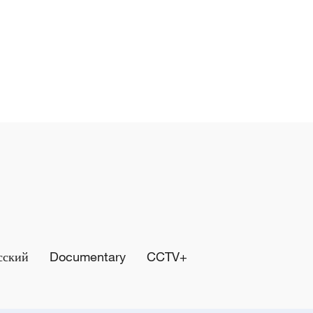
сский
Documentary
CCTV+