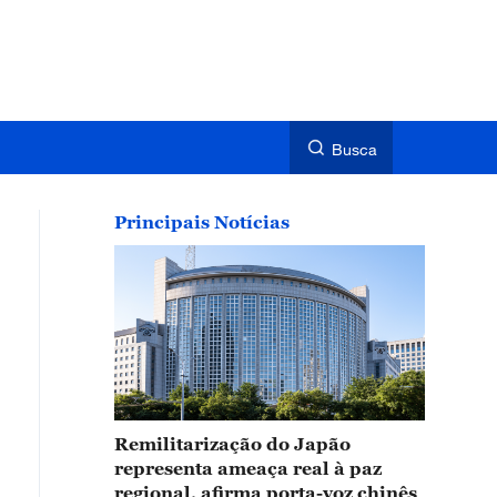
Busca
Principais Notícias
Remilitarização do Japão
representa ameaça real à paz
regional, afirma porta-voz chinês