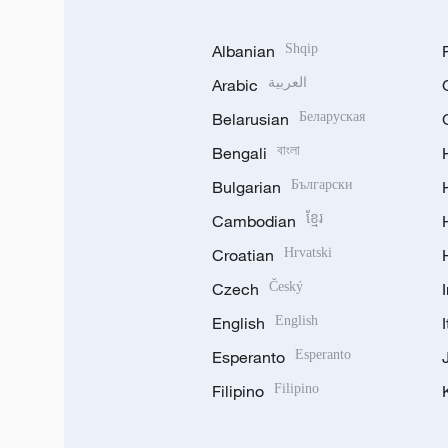
Albanian
Shqip
Arabic
العربية
Belarusian
Беларуская
Bengali
বাংলা
Bulgarian
Български
Cambodian
ខ្មែរ
Croatian
Hrvatski
Czech
Český
English
English
Esperanto
Esperanto
Filipino
Filipino