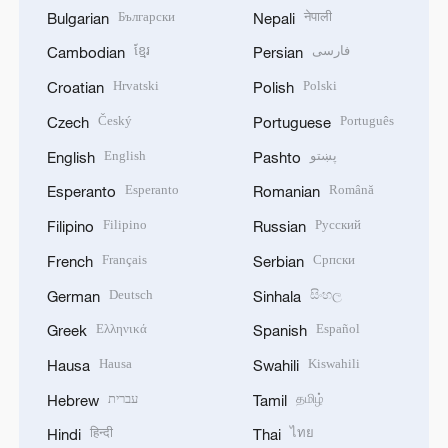
Български
नेपाली
Bulgarian
Nepali
ខ្មែរ
فارسی
Cambodian
Persian
Hrvatski
Polski
Croatian
Polish
Český
Português
Czech
Portuguese
English
پښتو
English
Pashto
Esperanto
Română
Esperanto
Romanian
Filipino
Русский
Filipino
Russian
Français
Српски
French
Serbian
Deutsch
සිංහල
German
Sinhala
Ελληνικά
Español
Greek
Spanish
Hausa
Kiswahili
Hausa
Swahili
עברית
தமிழ்
Hebrew
Tamil
हिन्दी
ไทย
Hindi
Thai