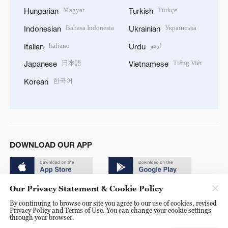
Magyar
Türkçe
Hungarian
Turkish
Bahasa Indonesia
Українська
Indonesian
Ukrainian
Italiano
اردو
Italian
Urdu
日本語
Tiếng Việt
Japanese
Vietnamese
한국어
Korean
DOWNLOAD OUR APP
Our Privacy Statement & Cookie Policy
By continuing to browse our site you agree to our use of cookies, revised
Privacy Policy and Terms of Use. You can change your cookie settings
through your browser.
© China Radio International.CRI. All Rights Reserved. 16A