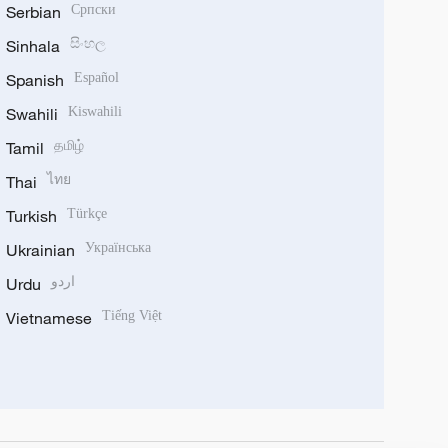
Serbian
Српски
Sinhala
සිංහල
Spanish
Español
Swahili
Kiswahili
Tamil
தமிழ்
Thai
ไทย
Turkish
Türkçe
Ukrainian
Українська
Urdu
اردو
Vietnamese
Tiếng Việt