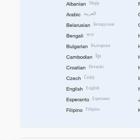
Albanian
Shqip
Arabic
العربية
Belarusian
Беларуская
Bengali
বাংলা
Bulgarian
Български
Cambodian
ខ្មែរ
Croatian
Hrvatski
Czech
Český
English
English
Esperanto
Esperanto
Filipino
Filipino