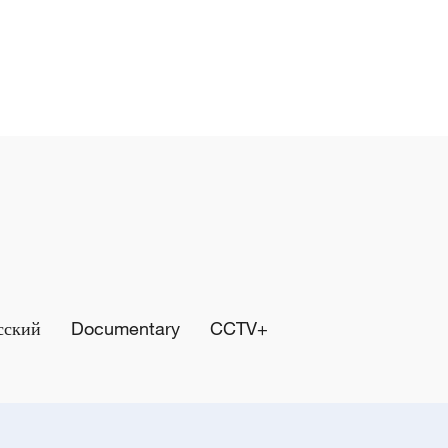
сский
Documentary
CCTV+