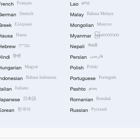
French
Français
Lao
ລາວ
German
Deutsch
Malay
Bahasa Melayu
Greek
Ελληνικά
Mongolian
Монгол
Hausa
Hausa
Myanmar
မြန်မာဘာသာ
Hebrew
עברית
Nepali
नेपाली
Hindi
हिन्दी
Persian
فارسی
Hungarian
Magyar
Polish
Polski
Indonesian
Bahasa Indonesia
Portuguese
Português
Italian
Italiano
Pashto
پښتو
Japanese
日本語
Romanian
Română
Korean
한국어
Russian
Русский