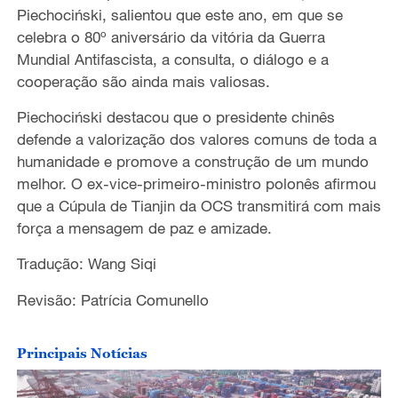
Piechociński, salientou que este ano, em que se
celebra o 80º aniversário da vitória da Guerra
Mundial Antifascista, a consulta, o diálogo e a
cooperação
são ainda mais valios
a
s.
Piechociński destacou que o presidente
chinês
defende a valorização dos valores comuns de toda a
humanidade e promove a construção de um mundo
melhor.
O ex-vice-primeiro-ministro polonês afirmou
que
a Cúpula de Tianjin da OCS transmitirá
com
mais
for
ça
a mensagem de paz e amizade.
Tradução: Wang Siqi
Revisão: Patrícia Comunello
Principais Notícias