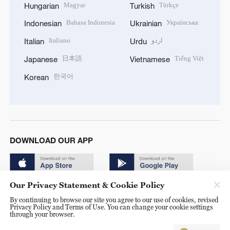
Magyar
Türkçe
Hungarian
Turkish
Bahasa Indonesia
Українська
Indonesian
Ukrainian
Italiano
اردو
Italian
Urdu
日本語
Tiếng Việt
Japanese
Vietnamese
한국어
Korean
DOWNLOAD OUR APP
Our Privacy Statement & Cookie Policy
By continuing to browse our site you agree to our use of cookies, revised
Privacy Policy and Terms of Use. You can change your cookie settings
through your browser.
© China Radio International.CRI. All Rights Reserved. 16A
Shijingshan Road, Beijing, China. 100040