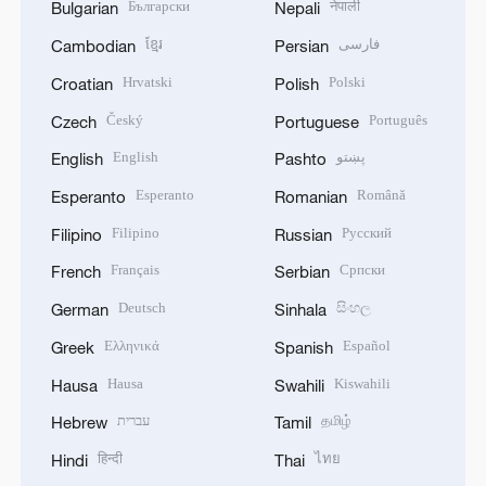
Български
नेपाली
Bulgarian
Nepali
ខ្មែរ
فارسی
Cambodian
Persian
Hrvatski
Polski
Croatian
Polish
Český
Português
Czech
Portuguese
English
پښتو
English
Pashto
Esperanto
Română
Esperanto
Romanian
Filipino
Русский
Filipino
Russian
Français
Српски
French
Serbian
Deutsch
සිංහල
German
Sinhala
Ελληνικά
Español
Greek
Spanish
Hausa
Kiswahili
Hausa
Swahili
עברית
தமிழ்
Hebrew
Tamil
हिन्दी
ไทย
Hindi
Thai