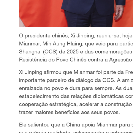
O presidente chinês, Xi Jinping, reuniu-se, hoje
Mianmar, Min Aung Hlaing, que veio para part
Shanghai (OCS) de 2025 e das comemorações do
Resistência do Povo Chinês contra a Agressão 
Xi Jinping afirmou que Mianmar foi parte da Fr
importante parceiro de diálogo da OCS. A amiz
enraizada no povo e dura para sempre. As duas
estabelecimento das relações diplomáticas c
cooperação estratégica, acelerar a construçã
trazer maiores benefícios aos seus povos.
Ele salientou que a China apoia Mianmar para
sua própria realidade, salvaguardar a soberani