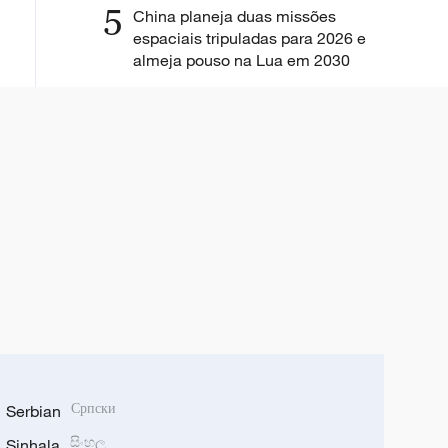
5
China planeja duas missões
espaciais tripuladas para 2026 e
almeja pouso na Lua em 2030
Serbian
Српски
Sinhala
සිංහල