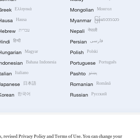
Greek
Ελληνικά
Mongolian
Монгол
Hausa
Hausa
Myanmar
မြန်မာဘာသာ
Hebrew
עברית
Nepali
नेपाली
Hindi
हिन्दी
Persian
فارسی
Hungarian
Magyar
Polish
Polski
Indonesian
Bahasa Indonesia
Portuguese
Português
Italian
Italiano
Pashto
پښتو
Japanese
日本語
Romanian
Română
Korean
한국어
Russian
Русский
es, revised Privacy Policy and Terms of Use. You can change your