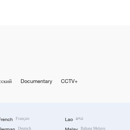
сский
Documentary
CCTV+
French
Français
Lao
ລາວ
German
Deutsch
Malay
Bahasa Melayu