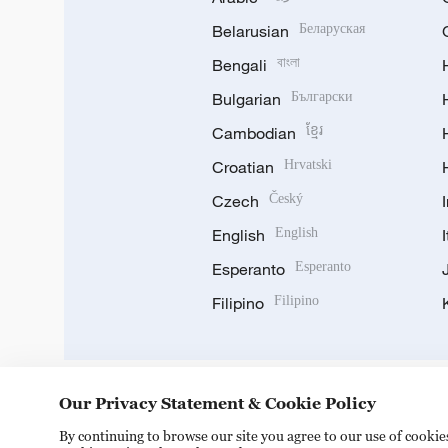
Belarusian
Беларуская
Bengali
বাংলা
Bulgarian
Български
Cambodian
ខ្មែរ
Croatian
Hrvatski
Czech
Český
English
English
Esperanto
Esperanto
Filipino
Filipino
Our Privacy Statement & Cookie Policy
DOWNLOAD OUR APP
By continuing to browse our site you agree to our use of cooki