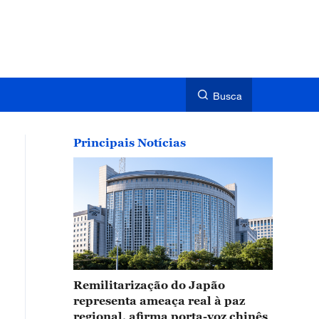
Busca
Principais Notícias
Remilitarização do Japão
representa ameaça real à paz
regional, afirma porta-voz chinês