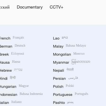
сский
Documentary
CCTV+
French
Français
Lao
ລາວ
German
Deutsch
Malay
Bahasa Melayu
Greek
Ελληνικά
Mongolian
Монгол
Hausa
Hausa
Myanmar
မြန်မာဘာသာ
Hebrew
עברית
Nepali
नेपाली
Hindi
हिन्दी
Persian
فارسی
Hungarian
Magyar
Polish
Polski
Indonesian
Bahasa Indonesia
Portuguese
Português
Italian
Italiano
Pashto
پښتو