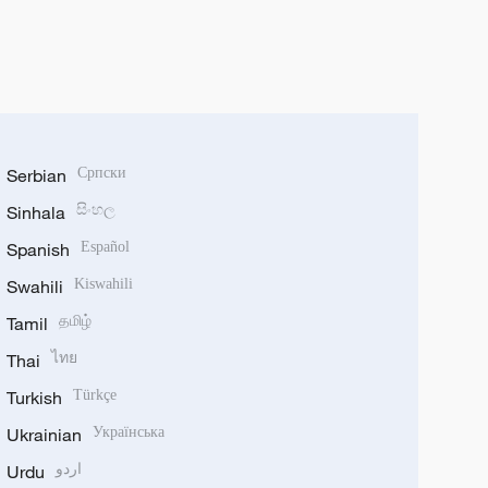
Serbian
Српски
Sinhala
සිංහල
Spanish
Español
Swahili
Kiswahili
Tamil
தமிழ்
Thai
ไทย
Turkish
Türkçe
Ukrainian
Українська
Urdu
اردو