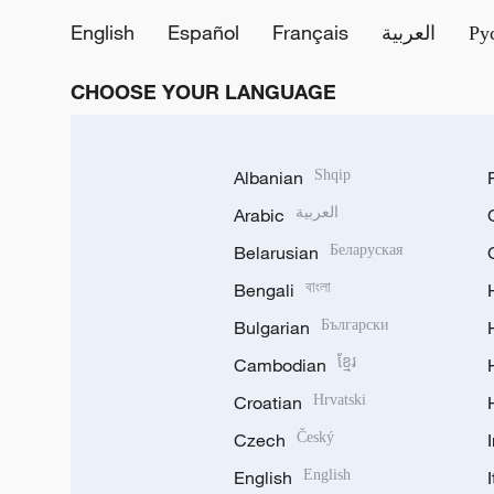
English
Español
Français
العربية
Ру
CHOOSE YOUR LANGUAGE
Albanian
Shqip
Arabic
العربية
Belarusian
Беларуская
Bengali
বাংলা
Bulgarian
Български
Cambodian
ខ្មែរ
Croatian
Hrvatski
Czech
Český
English
English