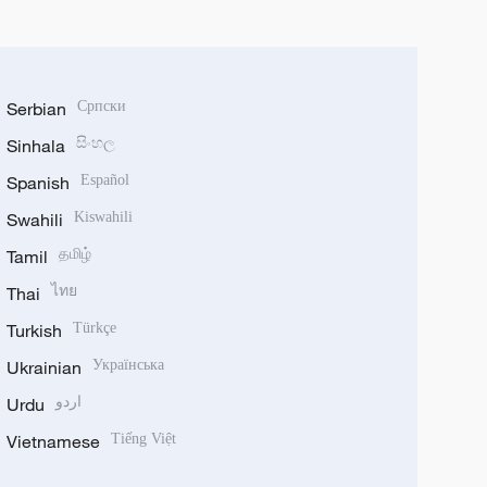
Serbian
Српски
Sinhala
සිංහල
Spanish
Español
Swahili
Kiswahili
Tamil
தமிழ்
Thai
ไทย
Turkish
Türkçe
Ukrainian
Українська
Urdu
اردو
Vietnamese
Tiếng Việt