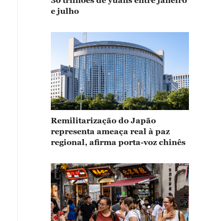
30 trilhões de yuans entre janeiro
e julho
Remilitarização do Japão
representa ameaça real à paz
regional, afirma porta-voz chinês