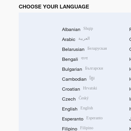
CHOOSE YOUR LANGUAGE
Albanian
Shqip
Arabic
العربية
Belarusian
Беларуская
Bengali
বাংলা
Bulgarian
Български
Cambodian
ខ្មែរ
Croatian
Hrvatski
Czech
Český
English
English
Esperanto
Esperanto
Filipino
Filipino