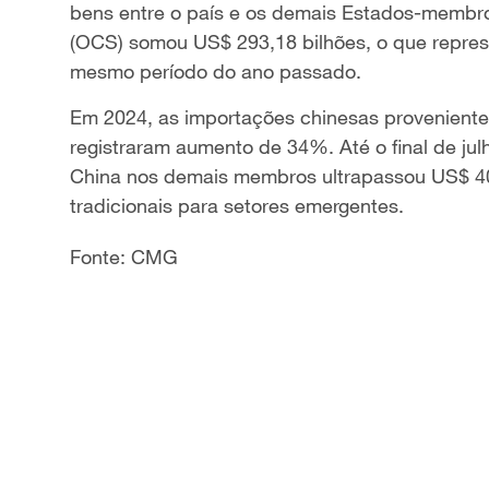
bens entre o país e os demais Estados-memb
a
(OCS) somou US$ 293,18 bilhões, o que repre
mesmo período do ano passado.
y
Em 2024, as importações chinesas provenientes
V
registraram aumento de 34%. Até o final de jul
China nos demais membros ultrapassou US$ 40
i
tradicionais para setores emergentes.
d
Fonte: CMG
e
o