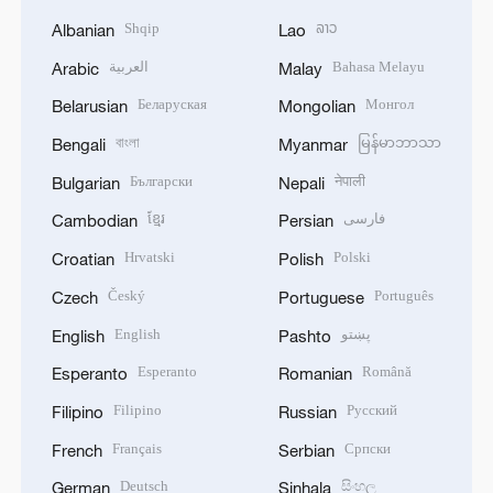
Shqip
ລາວ
Albanian
Lao
العربية
Bahasa Melayu
Arabic
Malay
Беларуская
Монгол
Belarusian
Mongolian
বাংলা
မြန်မာဘာသာ
Bengali
Myanmar
Български
नेपाली
Bulgarian
Nepali
ខ្មែរ
فارسی
Cambodian
Persian
Hrvatski
Polski
Croatian
Polish
Český
Português
Czech
Portuguese
English
پښتو
English
Pashto
Esperanto
Română
Esperanto
Romanian
Filipino
Русский
Filipino
Russian
Français
Српски
French
Serbian
Deutsch
සිංහල
German
Sinhala