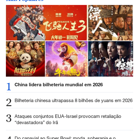
1
China lidera bilheteria mundial em 2026
2
Bilheteria chinesa ultrapassa 8 bilhões de yuans em 2026
3
Ataques conjuntos EUA-Israel provocam retaliação
“devastadora” do Irã
Do canavial ao Super Bowl: moda, soberania e o