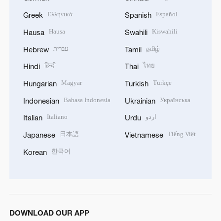
Ελληνικά
Español
Greek
Spanish
Hausa
Kiswahili
Hausa
Swahili
עברית
தமிழ்
Hebrew
Tamil
हिन्दी
ไทย
Hindi
Thai
Magyar
Türkçe
Hungarian
Turkish
Bahasa Indonesia
Українська
Indonesian
Ukrainian
Italiano
اردو
Italian
Urdu
日本語
Tiếng Việt
Japanese
Vietnamese
한국어
Korean
DOWNLOAD OUR APP