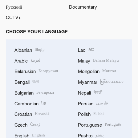
Русский
Documentary
CCTV+
CHOOSE YOUR LANGUAGE
Shqip
ລາວ
Albanian
Lao
العربية
Bahasa Melayu
Arabic
Malay
Беларуская
Монгол
Belarusian
Mongolian
বাংলা
မြန်မာဘာသာ
Bengali
Myanmar
Български
नेपाली
Bulgarian
Nepali
ខ្មែរ
فارسی
Cambodian
Persian
Hrvatski
Polski
Croatian
Polish
Český
Português
Czech
Portuguese
English
پښتو
English
Pashto