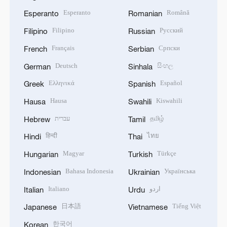
Esperanto
Română
Esperanto
Romanian
Filipino
Русский
Filipino
Russian
Français
Српски
French
Serbian
Deutsch
සිංහල
German
Sinhala
Ελληνικά
Español
Greek
Spanish
Hausa
Kiswahili
Hausa
Swahili
עברית
தமிழ்
Hebrew
Tamil
हिन्दी
ไทย
Hindi
Thai
Magyar
Türkçe
Hungarian
Turkish
Bahasa Indonesia
Українська
Indonesian
Ukrainian
Italiano
اردو
Italian
Urdu
日本語
Tiếng Việt
Japanese
Vietnamese
한국어
Korean