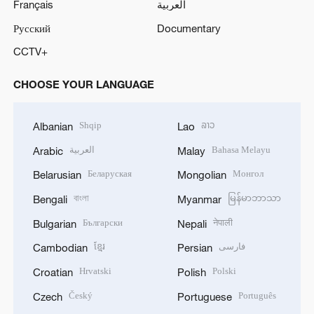
Français
العربية
Русский
Documentary
CCTV+
CHOOSE YOUR LANGUAGE
Shqip
ລາວ
Albanian
Lao
العربية
Bahasa Melayu
Arabic
Malay
Беларуская
Монгол
Belarusian
Mongolian
বাংলা
မြန်မာဘာသာ
Bengali
Myanmar
Български
नेपाली
Bulgarian
Nepali
ខ្មែរ
فارسی
Cambodian
Persian
Hrvatski
Polski
Croatian
Polish
Český
Português
Czech
Portuguese