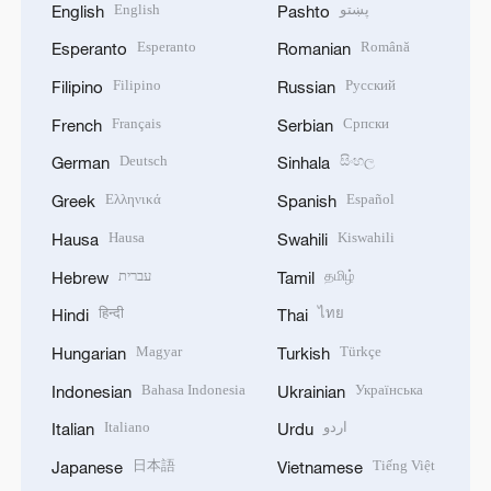
English
پښتو
English
Pashto
Esperanto
Română
Esperanto
Romanian
Filipino
Русский
Filipino
Russian
Français
Српски
French
Serbian
Deutsch
සිංහල
German
Sinhala
Ελληνικά
Español
Greek
Spanish
Hausa
Kiswahili
Hausa
Swahili
עברית
தமிழ்
Hebrew
Tamil
हिन्दी
ไทย
Hindi
Thai
Magyar
Türkçe
Hungarian
Turkish
Bahasa Indonesia
Українська
Indonesian
Ukrainian
Italiano
اردو
Italian
Urdu
日本語
Tiếng Việt
Japanese
Vietnamese