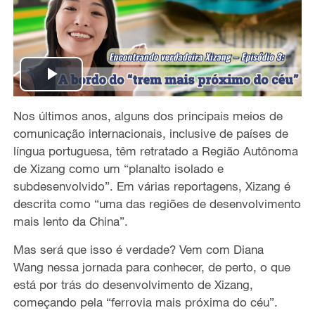
P
Nos últimos anos, alguns dos principais meios de
l
comunicação internacionais, inclusive de países de
a
língua portuguesa, têm retratado a Região Autônoma
de Xizang como um “planalto isolado e
y
subdesenvolvido”. Em várias reportagens, Xizang é
descrita como “uma das regiões de desenvolvimento
V
mais lento da China”.
i
Mas será que isso é verdade? Vem com Diana
Wang nessa jornada para conhecer, de perto, o que
d
está por trás do desenvolvimento de Xizang,
começando pela “ferrovia mais próxima do céu”.
e