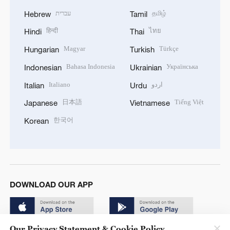
עברית
தமிழ்
Hebrew
Tamil
हिन्दी
ไทย
Hindi
Thai
Magyar
Türkçe
Hungarian
Turkish
Bahasa Indonesia
Українська
Indonesian
Ukrainian
Italiano
اردو
Italian
Urdu
日本語
Tiếng Việt
Japanese
Vietnamese
한국어
Korean
DOWNLOAD OUR APP
Our Privacy Statement & Cookie Policy