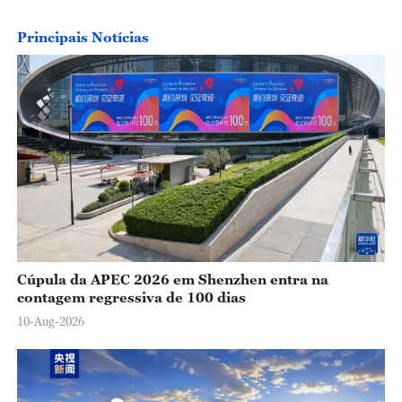
o
Principais Notícias
Cúpula da APEC 2026 em Shenzhen entra na
contagem regressiva de 100 dias
10-Aug-2026