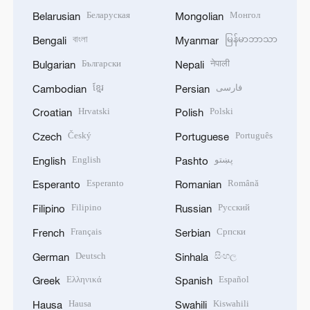
Беларуская
Монгол
Belarusian
Mongolian
বাংলা
မြန်မာဘာသာ
Bengali
Myanmar
Български
नेपाली
Bulgarian
Nepali
ខ្មែរ
فارسی
Cambodian
Persian
Hrvatski
Polski
Croatian
Polish
Český
Português
Czech
Portuguese
English
پښتو
English
Pashto
Esperanto
Română
Esperanto
Romanian
Filipino
Русский
Filipino
Russian
Français
Српски
French
Serbian
Deutsch
සිංහල
German
Sinhala
Ελληνικά
Español
Greek
Spanish
Hausa
Kiswahili
Hausa
Swahili