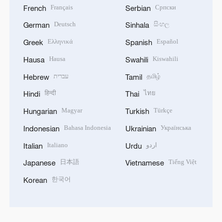
Français
Српски
French
Serbian
Deutsch
සිංහල
German
Sinhala
Ελληνικά
Español
Greek
Spanish
Hausa
Kiswahili
Hausa
Swahili
עברית
தமிழ்
Hebrew
Tamil
हिन्दी
ไทย
Hindi
Thai
Magyar
Türkçe
Hungarian
Turkish
Bahasa Indonesia
Українська
Indonesian
Ukrainian
Italiano
اردو
Italian
Urdu
日本語
Tiếng Việt
Japanese
Vietnamese
한국어
Korean