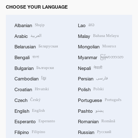
CHOOSE YOUR LANGUAGE
Shqip
ລາວ
Albanian
Lao
العربية
Bahasa Melayu
Arabic
Malay
Беларуская
Монгол
Belarusian
Mongolian
বাংলা
မြန်မာဘာသာ
Bengali
Myanmar
Български
नेपाली
Bulgarian
Nepali
ខ្មែរ
فارسی
Cambodian
Persian
Hrvatski
Polski
Croatian
Polish
Český
Português
Czech
Portuguese
English
پښتو
English
Pashto
Esperanto
Română
Esperanto
Romanian
Filipino
Русский
Filipino
Russian