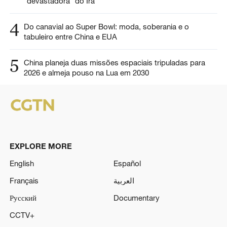
“devastadora” do Irã
4
Do canavial ao Super Bowl: moda, soberania e o
tabuleiro entre China e EUA
5
China planeja duas missões espaciais tripuladas para
2026 e almeja pouso na Lua em 2030
EXPLORE MORE
English
Español
Français
العربية
Русский
Documentary
CCTV+