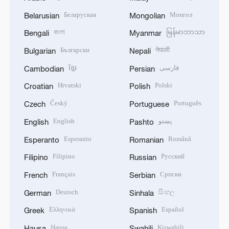
Беларуская
Монгол
Belarusian
Mongolian
বাংলা
မြန်မာဘာသာ
Bengali
Myanmar
Български
नेपाली
Bulgarian
Nepali
ខ្មែរ
فارسی
Cambodian
Persian
Hrvatski
Polski
Croatian
Polish
Český
Português
Czech
Portuguese
English
پښتو
English
Pashto
Esperanto
Română
Esperanto
Romanian
Filipino
Русский
Filipino
Russian
Français
Српски
French
Serbian
Deutsch
සිංහල
German
Sinhala
Ελληνικά
Español
Greek
Spanish
Hausa
Kiswahili
Hausa
Swahili