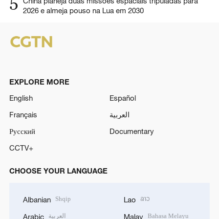
5
China planeja duas missões espaciais tripuladas para
2026 e almeja pouso na Lua em 2030
EXPLORE MORE
English
Español
Français
العربية
Русский
Documentary
CCTV+
CHOOSE YOUR LANGUAGE
Shqip
ລາວ
Albanian
Lao
العربية
Bahasa Melayu
Arabic
Malay