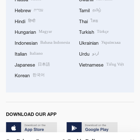
עברית
தமிழ்
Hebrew
Tamil
हिन्दी
ไทย
Hindi
Thai
Magyar
Türkçe
Hungarian
Turkish
Bahasa Indonesia
Українська
Indonesian
Ukrainian
Italiano
اردو
Italian
Urdu
日本語
Tiếng Việt
Japanese
Vietnamese
한국어
Korean
DOWNLOAD OUR APP