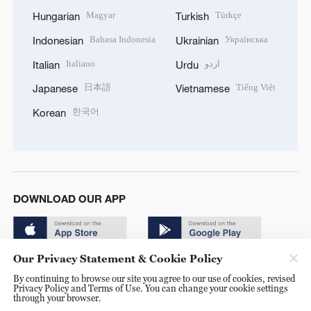
Magyar
Türkçe
Hungarian
Turkish
Bahasa Indonesia
Українська
Indonesian
Ukrainian
Italiano
اردو
Italian
Urdu
日本語
Tiếng Việt
Japanese
Vietnamese
한국어
Korean
DOWNLOAD OUR APP
Our Privacy Statement & Cookie Policy
By continuing to browse our site you agree to our use of cookies, revised
Privacy Policy and Terms of Use. You can change your cookie settings
through your browser.
© China Radio International.CRI. All Rights Reserved. 16A