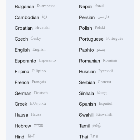
Български
नेपाली
Bulgarian
Nepali
ខ្មែរ
فارسی
Cambodian
Persian
Hrvatski
Polski
Croatian
Polish
Český
Português
Czech
Portuguese
English
پښتو
English
Pashto
Esperanto
Română
Esperanto
Romanian
Filipino
Русский
Filipino
Russian
Français
Српски
French
Serbian
Deutsch
සිංහල
German
Sinhala
Ελληνικά
Español
Greek
Spanish
Hausa
Kiswahili
Hausa
Swahili
עברית
தமிழ்
Hebrew
Tamil
हिन्दी
ไทย
Hindi
Thai