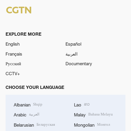
EXPLORE MORE
English
Español
Français
العربية
Русский
Documentary
CCTV+
CHOOSE YOUR LANGUAGE
Shqip
ລາວ
Albanian
Lao
العربية
Bahasa Melayu
Arabic
Malay
Беларуская
Монгол
Belarusian
Mongolian