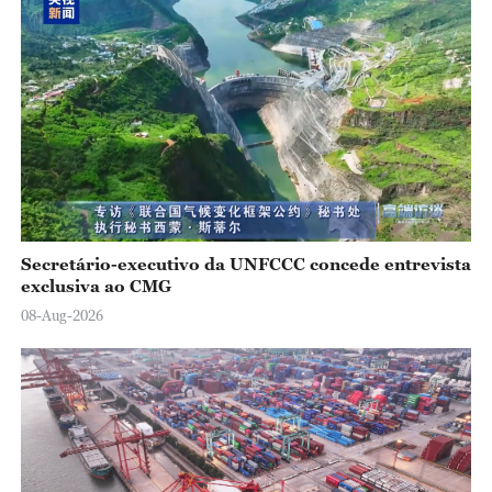
o
Secretário-executivo da UNFCCC concede entrevista
exclusiva ao CMG
08-Aug-2026