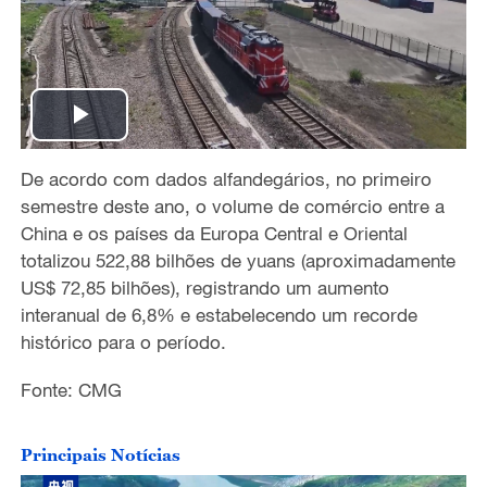
P
De acordo com dados alfandegários, no primeiro
l
semestre deste ano, o volume de comércio entre a
a
China e os países da Europa Central e Oriental
totalizou ​522,88 bilhões de yuans​ (aproximadamente
y
US$ ​72,85 bilhões), registrando um ​aumento
interanual de 6,8%​​ e estabelecendo um ​recorde
V
histórico para o período​.
i
Fonte: CMG
d
Principais Notícias
e