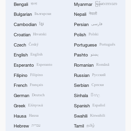
বাংলা
မြန်မာဘာသာ
Bengali
Myanmar
Български
नेपाली
Bulgarian
Nepali
ខ្មែរ
فارسی
Cambodian
Persian
Hrvatski
Polski
Croatian
Polish
Český
Português
Czech
Portuguese
English
پښتو
English
Pashto
Esperanto
Română
Esperanto
Romanian
Filipino
Русский
Filipino
Russian
Français
Српски
French
Serbian
Deutsch
සිංහල
German
Sinhala
Ελληνικά
Español
Greek
Spanish
Hausa
Kiswahili
Hausa
Swahili
עברית
தமிழ்
Hebrew
Tamil