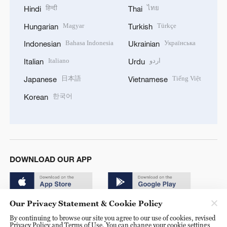
हिन्दी
ไทย
Hindi
Thai
Magyar
Türkçe
Hungarian
Turkish
Bahasa Indonesia
Українська
Indonesian
Ukrainian
Italiano
اردو
Italian
Urdu
日本語
Tiếng Việt
Japanese
Vietnamese
한국어
Korean
DOWNLOAD OUR APP
Our Privacy Statement & Cookie Policy
By continuing to browse our site you agree to our use of cookies, revised
Privacy Policy and Terms of Use. You can change your cookie settings