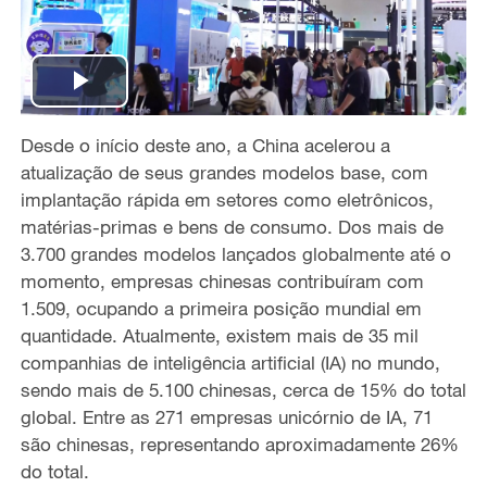
P
Desde o início deste ano, a China acelerou a
l
atualização de seus grandes modelos base, com
a
implantação rápida em setores como eletrônicos,
matérias-primas e bens de consumo. Dos mais de
y
3.700 grandes modelos lançados globalmente até o
momento, empresas chinesas contribuíram com
V
1.509, ocupando a primeira posição mundial em
quantidade. Atualmente, existem mais de 35 mil
i
companhias de inteligência artificial (IA) no mundo,
sendo mais de 5.100 chinesas, cerca de 15% do total
d
global. Entre as 271 empresas unicórnio de IA, 71
e
são chinesas, representando aproximadamente 26%
do total.