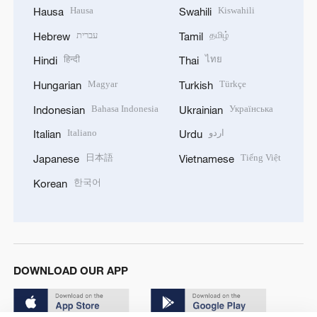
Hausa
Kiswahili
Hausa
Swahili
עברית
தமிழ்
Hebrew
Tamil
हिन्दी
ไทย
Hindi
Thai
Magyar
Türkçe
Hungarian
Turkish
Bahasa Indonesia
Українська
Indonesian
Ukrainian
Italiano
اردو
Italian
Urdu
日本語
Tiếng Việt
Japanese
Vietnamese
한국어
Korean
DOWNLOAD OUR APP