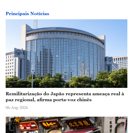
o
Principais Notícias
Remilitarização do Japão representa ameaça real à
paz regional, afirma porta-voz chinês
06-Aug-2026