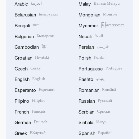
العربية
Bahasa Melayu
Arabic
Malay
Беларуская
Монгол
Belarusian
Mongolian
বাংলা
မြန်မာဘာသာ
Bengali
Myanmar
Български
नेपाली
Bulgarian
Nepali
ខ្មែរ
فارسی
Cambodian
Persian
Hrvatski
Polski
Croatian
Polish
Český
Português
Czech
Portuguese
English
پښتو
English
Pashto
Esperanto
Română
Esperanto
Romanian
Filipino
Русский
Filipino
Russian
Français
Српски
French
Serbian
Deutsch
සිංහල
German
Sinhala
Ελληνικά
Español
Greek
Spanish