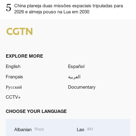
5
China planeja duas missões espaciais tripuladas para
2026 e almeja pouso na Lua em 2030
EXPLORE MORE
English
Español
Français
العربية
Русский
Documentary
CCTV+
CHOOSE YOUR LANGUAGE
Shqip
ລາວ
Albanian
Lao