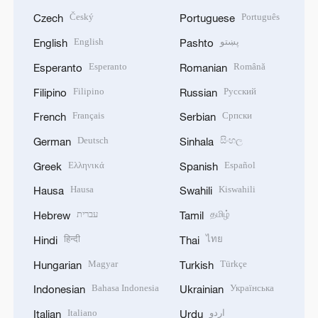
Český
Português
Czech
Portuguese
English
پښتو
English
Pashto
Esperanto
Română
Esperanto
Romanian
Filipino
Русский
Filipino
Russian
Français
Српски
French
Serbian
Deutsch
සිංහල
German
Sinhala
Ελληνικά
Español
Greek
Spanish
Hausa
Kiswahili
Hausa
Swahili
עברית
தமிழ்
Hebrew
Tamil
हिन्दी
ไทย
Hindi
Thai
Magyar
Türkçe
Hungarian
Turkish
Bahasa Indonesia
Українська
Indonesian
Ukrainian
Italiano
اردو
Italian
Urdu