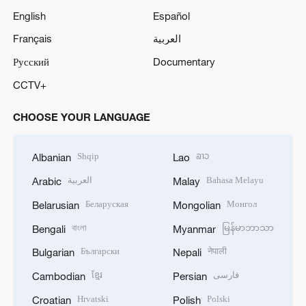
English
Español
Français
العربية
Русский
Documentary
CCTV+
CHOOSE YOUR LANGUAGE
Shqip
ລາວ
Albanian
Lao
العربية
Bahasa Melayu
Arabic
Malay
Беларуская
Монгол
Belarusian
Mongolian
বাংলা
မြန်မာဘာသာ
Bengali
Myanmar
Български
नेपाली
Bulgarian
Nepali
ខ្មែរ
فارسی
Cambodian
Persian
Hrvatski
Polski
Croatian
Polish