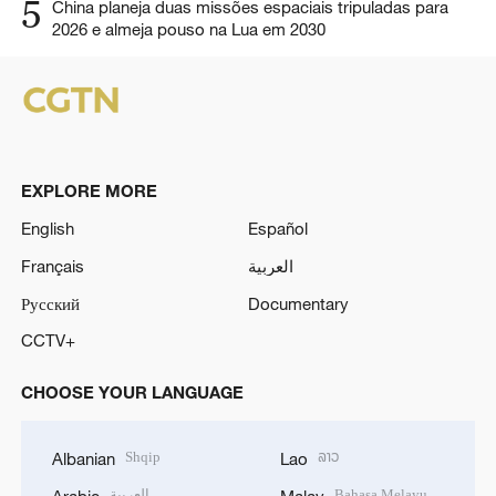
5
China planeja duas missões espaciais tripuladas para
2026 e almeja pouso na Lua em 2030
EXPLORE MORE
English
Español
Français
العربية
Русский
Documentary
CCTV+
CHOOSE YOUR LANGUAGE
Shqip
ລາວ
Albanian
Lao
العربية
Bahasa Melayu