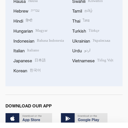
Hausa
Kiswahili
Hausa
Swahili
עברית
தமிழ்
Hebrew
Tamil
हिन्दी
ไทย
Hindi
Thai
Magyar
Türkçe
Hungarian
Turkish
Bahasa Indonesia
Українська
Indonesian
Ukrainian
Italiano
اردو
Italian
Urdu
日本語
Tiếng Việt
Japanese
Vietnamese
한국어
Korean
DOWNLOAD OUR APP