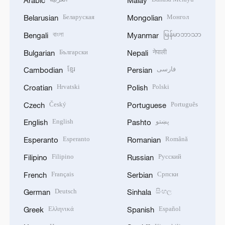
Arabic
Malay
Беларуская
Монгол
Belarusian
Mongolian
বাংলা
မြန်မာဘာသာ
Bengali
Myanmar
Български
नेपाली
Bulgarian
Nepali
ខ្មែរ
فارسی
Cambodian
Persian
Hrvatski
Polski
Croatian
Polish
Český
Português
Czech
Portuguese
English
پښتو
English
Pashto
Esperanto
Română
Esperanto
Romanian
Filipino
Русский
Filipino
Russian
Français
Српски
French
Serbian
Deutsch
සිංහල
German
Sinhala
Ελληνικά
Español
Greek
Spanish