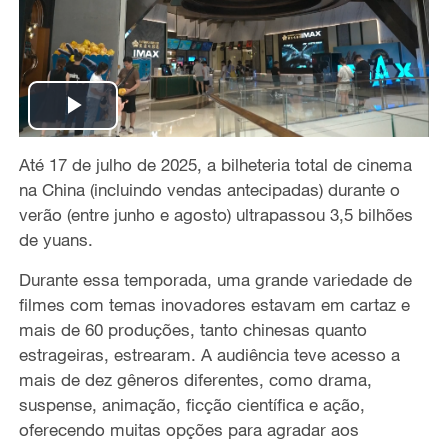
P
Até 17 de julho de 2025, a bilheteria total de cinema
l
na China (incluindo vendas antecipadas) durante o
a
verão (entre junho e agosto) ultrapassou 3,5 bilhões
de yuans.
y
Durante essa temporada, uma grande variedade de
V
filmes com temas inovadores estavam em cartaz e
mais de 60 produções, tanto chinesas quanto
i
estrageiras, estrearam. A audiência teve acesso a
mais de dez gêneros diferentes, como drama,
d
suspense, animação, ficção científica e ação,
oferecendo muitas opções para agradar aos
e