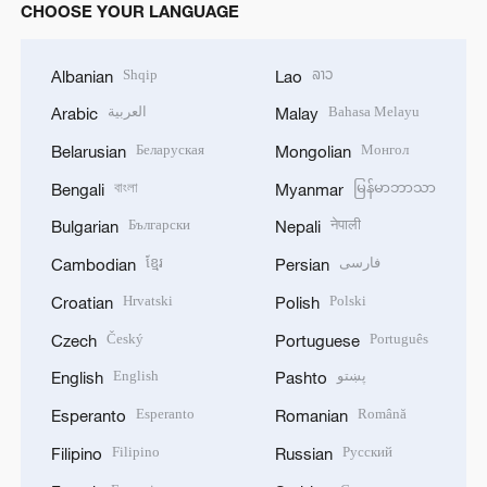
CHOOSE YOUR LANGUAGE
Shqip
ລາວ
Albanian
Lao
العربية
Bahasa Melayu
Arabic
Malay
Беларуская
Монгол
Belarusian
Mongolian
বাংলা
မြန်မာဘာသာ
Bengali
Myanmar
Български
नेपाली
Bulgarian
Nepali
ខ្មែរ
فارسی
Cambodian
Persian
Hrvatski
Polski
Croatian
Polish
Český
Português
Czech
Portuguese
English
پښتو
English
Pashto
Esperanto
Română
Esperanto
Romanian
Filipino
Русский
Filipino
Russian