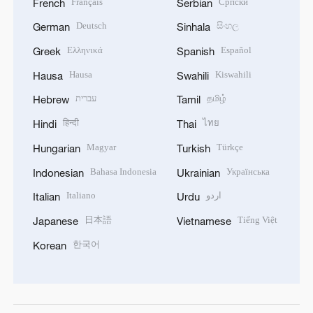
Français
Српски
French
Serbian
Deutsch
සිංහල
German
Sinhala
Ελληνικά
Español
Greek
Spanish
Hausa
Kiswahili
Hausa
Swahili
עברית
தமிழ்
Hebrew
Tamil
हिन्दी
ไทย
Hindi
Thai
Magyar
Türkçe
Hungarian
Turkish
Bahasa Indonesia
Українська
Indonesian
Ukrainian
Italiano
اردو
Italian
Urdu
日本語
Tiếng Việt
Japanese
Vietnamese
한국어
Korean