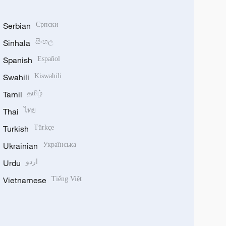
Serbian
Српски
Sinhala
සිංහල
Spanish
Español
Swahili
Kiswahili
Tamil
தமிழ்
Thai
ไทย
Turkish
Türkçe
Ukrainian
Українська
Urdu
اردو
Vietnamese
Tiếng Việt