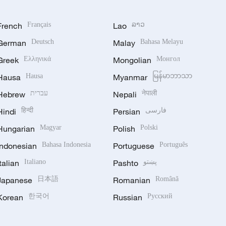
French
Français
Lao
ລາວ
German
Deutsch
Malay
Bahasa Melayu
Greek
Ελληνικά
Mongolian
Монгол
Hausa
Hausa
Myanmar
မြန်မာဘာသာ
Hebrew
עברית
Nepali
नेपाली
Hindi
हिन्दी
Persian
فارسی
Hungarian
Magyar
Polish
Polski
Indonesian
Bahasa Indonesia
Portuguese
Português
Italian
Italiano
Pashto
پښتو
Japanese
日本語
Romanian
Română
Korean
한국어
Russian
Русский