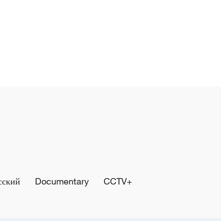
сский
Documentary
CCTV+