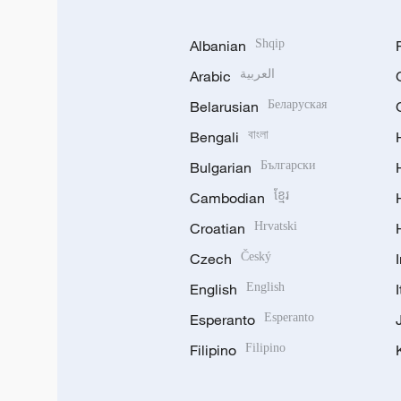
Albanian
Shqip
Arabic
العربية
Belarusian
Беларуская
Bengali
বাংলা
Bulgarian
Български
Cambodian
ខ្មែរ
Croatian
Hrvatski
Czech
Český
English
English
Esperanto
Esperanto
Filipino
Filipino