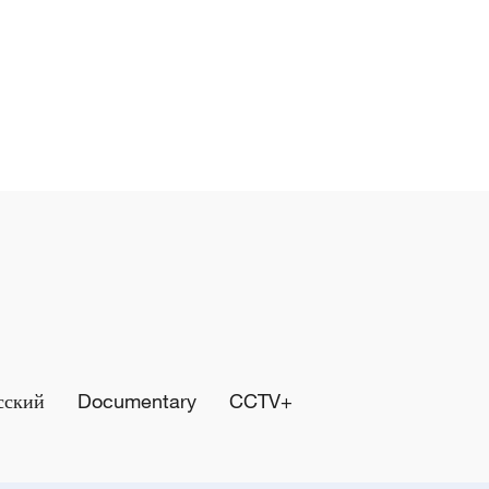
сский
Documentary
CCTV+