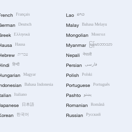
French
Français
Lao
ລາວ
German
Deutsch
Malay
Bahasa Melayu
Greek
Ελληνικά
Mongolian
Монгол
Hausa
Hausa
Myanmar
မြန်မာဘာသာ
Hebrew
עברית
Nepali
नेपाली
Hindi
हिन्दी
Persian
فارسی
Hungarian
Magyar
Polish
Polski
Indonesian
Bahasa Indonesia
Portuguese
Português
Italian
Italiano
Pashto
پښتو
Japanese
日本語
Romanian
Română
Korean
한국어
Russian
Русский