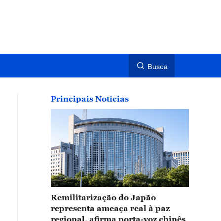
Busca
Principais Notícias
Remilitarização do Japão
representa ameaça real à paz
regional, afirma porta-voz chinês