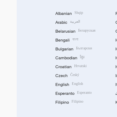
Albanian
Shqip
Arabic
العربية
Belarusian
Беларуская
Bengali
বাংলা
Bulgarian
Български
Cambodian
ខ្មែរ
Croatian
Hrvatski
Czech
Český
English
English
Esperanto
Esperanto
Filipino
Filipino