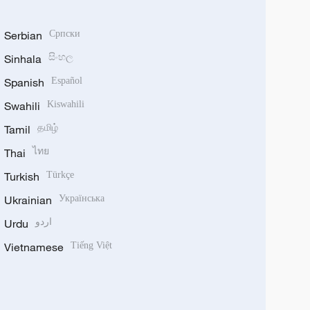
Serbian
Српски
Sinhala
සිංහල
Spanish
Español
Swahili
Kiswahili
Tamil
தமிழ்
Thai
ไทย
Turkish
Türkçe
Ukrainian
Українська
Urdu
اردو
Vietnamese
Tiếng Việt