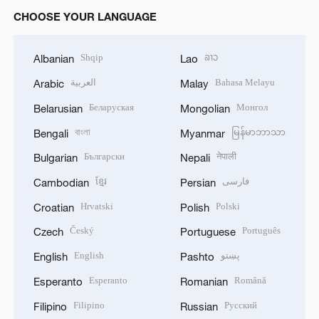
CHOOSE YOUR LANGUAGE
Shqip
ລາວ
Albanian
Lao
العربية
Bahasa Melayu
Arabic
Malay
Беларуская
Монгол
Belarusian
Mongolian
বাংলা
မြန်မာဘာသာ
Bengali
Myanmar
Български
नेपाली
Bulgarian
Nepali
ខ្មែរ
فارسی
Cambodian
Persian
Hrvatski
Polski
Croatian
Polish
Český
Português
Czech
Portuguese
English
پښتو
English
Pashto
Esperanto
Română
Esperanto
Romanian
Filipino
Русский
Filipino
Russian