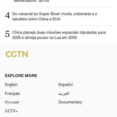
“devastadora” do Irã
4
Do canavial ao Super Bowl: moda, soberania e o
tabuleiro entre China e EUA
5
China planeja duas missões espaciais tripuladas para
2026 e almeja pouso na Lua em 2030
EXPLORE MORE
English
Español
Français
العربية
Русский
Documentary
CCTV+