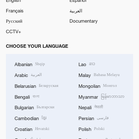
Français
العربية
Русский
Documentary
CCTV+
CHOOSE YOUR LANGUAGE
Shqip
ລາວ
Albanian
Lao
العربية
Bahasa Melayu
Arabic
Malay
Беларуская
Монгол
Belarusian
Mongolian
বাংলা
မြန်မာဘာသာ
Bengali
Myanmar
Български
नेपाली
Bulgarian
Nepali
ខ្មែរ
فارسی
Cambodian
Persian
Hrvatski
Polski
Croatian
Polish