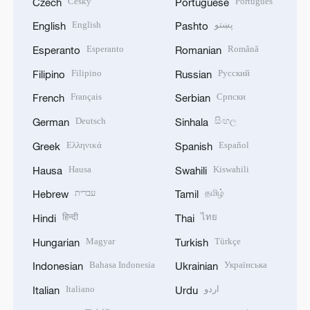
Český
Português
Czech
Portuguese
English
پښتو
English
Pashto
Esperanto
Română
Esperanto
Romanian
Filipino
Русский
Filipino
Russian
Français
Српски
French
Serbian
Deutsch
සිංහල
German
Sinhala
Ελληνικά
Español
Greek
Spanish
Hausa
Kiswahili
Hausa
Swahili
עברית
தமிழ்
Hebrew
Tamil
हिन्दी
ไทย
Hindi
Thai
Magyar
Türkçe
Hungarian
Turkish
Bahasa Indonesia
Українська
Indonesian
Ukrainian
Italiano
اردو
Italian
Urdu