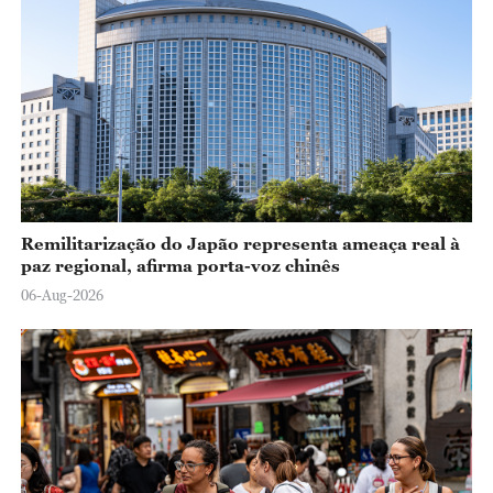
o
Remilitarização do Japão representa ameaça real à
paz regional, afirma porta-voz chinês
06-Aug-2026