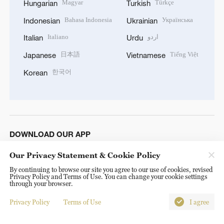
Magyar
Türkçe
Hungarian
Turkish
Bahasa Indonesia
Українська
Indonesian
Ukrainian
Italiano
اردو
Italian
Urdu
日本語
Tiếng Việt
Japanese
Vietnamese
한국어
Korean
DOWNLOAD OUR APP
Our Privacy Statement & Cookie Policy
By continuing to browse our site you agree to our use of cookies, revised
Privacy Policy and Terms of Use. You can change your cookie settings
through your browser.
Privacy Policy
Terms of Use
I agree
© China Radio International.CRI. All Rights Reserved. 16A
Shijingshan Road, Beijing, China. 100040