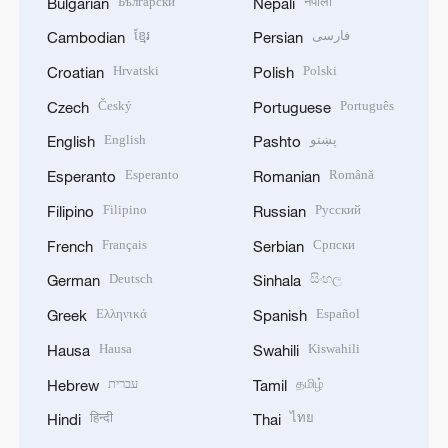
Български
नेपाली
Bulgarian
Nepali
ខ្មែរ
فارسی
Cambodian
Persian
Hrvatski
Polski
Croatian
Polish
Český
Português
Czech
Portuguese
English
پښتو
English
Pashto
Esperanto
Română
Esperanto
Romanian
Filipino
Русский
Filipino
Russian
Français
Српски
French
Serbian
Deutsch
සිංහල
German
Sinhala
Ελληνικά
Español
Greek
Spanish
Hausa
Kiswahili
Hausa
Swahili
עברית
தமிழ்
Hebrew
Tamil
हिन्दी
ไทย
Hindi
Thai