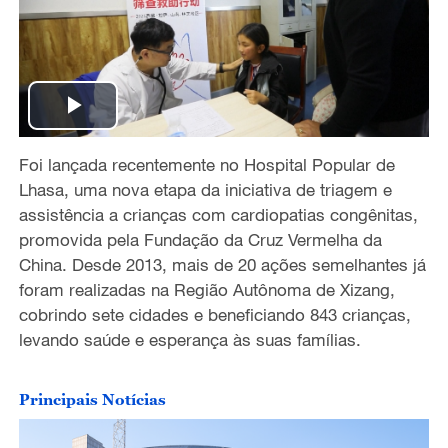
P
Foi lançada recentemente no Hospital Popular de
l
Lhasa, uma nova etapa da iniciativa de triagem e
a
assistência a crianças com cardiopatias congênitas,
promovida pela Fundação da Cruz Vermelha da
y
China. Desde 2013, mais de 20 ações semelhantes já
foram realizadas na Região Autônoma de Xizang,
V
cobrindo sete cidades e beneficiando 843 crianças,
levando saúde e esperança às suas famílias.
i
d
Principais Notícias
e