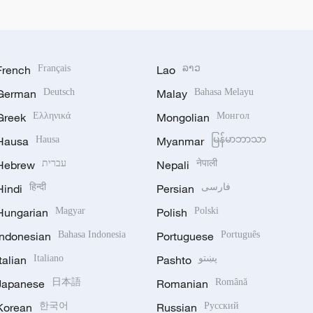
French
Français
Lao
ລາວ
German
Deutsch
Malay
Bahasa Melayu
Greek
Ελληνικά
Mongolian
Монгол
Hausa
Hausa
Myanmar
မြန်မာဘာသာ
Hebrew
עברית
Nepali
नेपाली
Hindi
हिन्दी
Persian
فارسی
Hungarian
Magyar
Polish
Polski
Indonesian
Bahasa Indonesia
Portuguese
Português
Italian
Italiano
Pashto
پښتو
Japanese
日本語
Romanian
Română
Korean
한국어
Russian
Русский