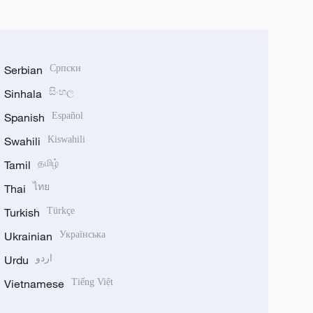
Serbian
Српски
Sinhala
සිංහල
Spanish
Español
Swahili
Kiswahili
Tamil
தமிழ்
Thai
ไทย
Turkish
Türkçe
Ukrainian
Українська
Urdu
اردو
Vietnamese
Tiếng Việt