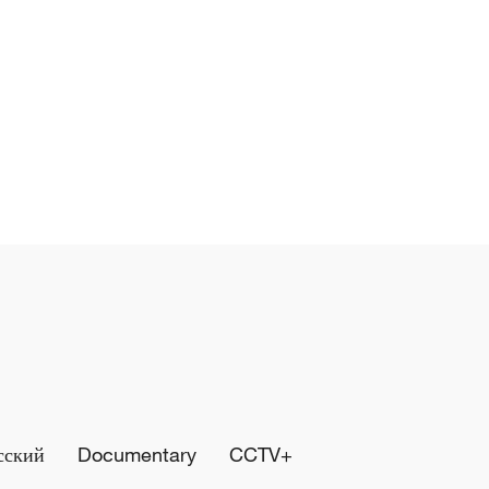
сский
Documentary
CCTV+