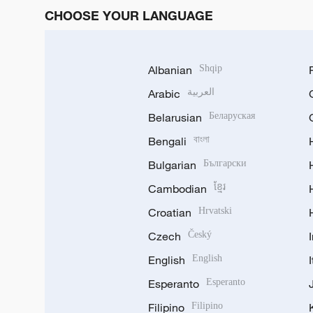
CHOOSE YOUR LANGUAGE
Albanian
Shqip
Arabic
العربية
Belarusian
Беларуская
Bengali
বাংলা
Bulgarian
Български
Cambodian
ខ្មែរ
Croatian
Hrvatski
Czech
Český
English
English
Esperanto
Esperanto
Filipino
Filipino