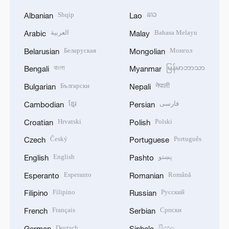
Shqip
ລາວ
Albanian
Lao
العربية
Bahasa Melayu
Arabic
Malay
Беларуская
Монгол
Belarusian
Mongolian
বাংলা
မြန်မာဘာသာ
Bengali
Myanmar
Български
नेपाली
Bulgarian
Nepali
ខ្មែរ
فارسی
Cambodian
Persian
Hrvatski
Polski
Croatian
Polish
Český
Português
Czech
Portuguese
English
پښتو
English
Pashto
Esperanto
Română
Esperanto
Romanian
Filipino
Русский
Filipino
Russian
Français
Српски
French
Serbian
Deutsch
සිංහල
German
Sinhala