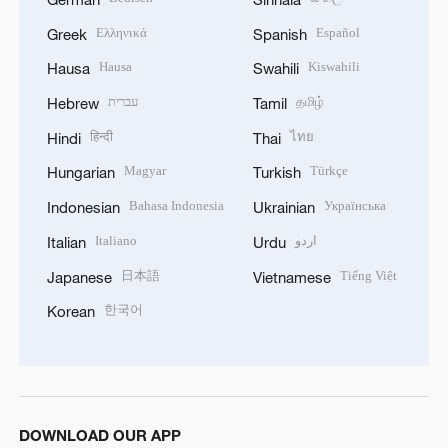
Ελληνικά
Español
Greek
Spanish
Hausa
Kiswahili
Hausa
Swahili
עברית
தமிழ்
Hebrew
Tamil
हिन्दी
ไทย
Hindi
Thai
Magyar
Türkçe
Hungarian
Turkish
Bahasa Indonesia
Українська
Indonesian
Ukrainian
Italiano
اردو
Italian
Urdu
日本語
Tiếng Việt
Japanese
Vietnamese
한국어
Korean
DOWNLOAD OUR APP