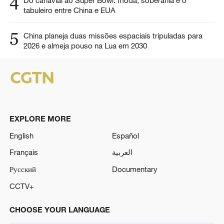
4
Do canavial ao Super Bowl: moda, soberania e o
tabuleiro entre China e EUA
5
China planeja duas missões espaciais tripuladas para
2026 e almeja pouso na Lua em 2030
EXPLORE MORE
English
Español
Français
العربية
Русский
Documentary
CCTV+
CHOOSE YOUR LANGUAGE