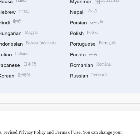
Hausa
Hausa
Myanmar
မြန်မာဘာသာ
Hebrew
עברית
Nepali
नेपाली
Hindi
हिन्दी
Persian
فارسی
Hungarian
Magyar
Polish
Polski
Indonesian
Bahasa Indonesia
Portuguese
Português
Italian
Italiano
Pashto
پښتو
Japanese
日本語
Romanian
Română
Korean
한국어
Russian
Русский
es, revised Privacy Policy and Terms of Use. You can change your