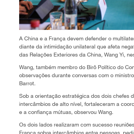
A China e a França devem defender o multilater
diante da intimidação unilateral que afeta nega
das Relações Exteriores da China, Wang Yi, nes
Wang, também membro do Birô Político do Comi
observações durante conversas com o ministro
Barrot.
Sob a orientação estratégica dos dois chefes 
intercâmbios de alto nível, fortaleceram a c
e a confiança mútuas, observou Wang.
Os dois lados realizaram com sucesso reuniões
França sobre intercâmbios entre pessoas, ped