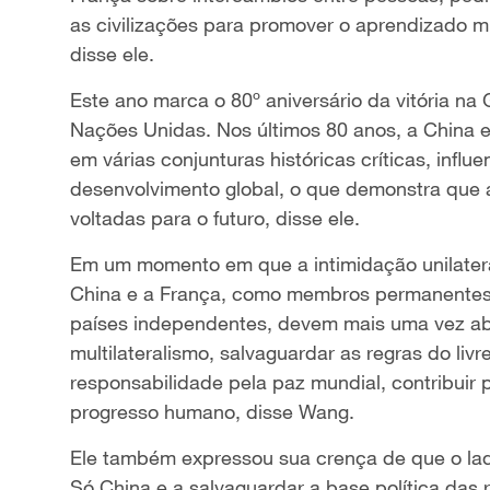
as civilizações para promover o aprendizado mú
disse ele.
Este ano marca o 80º aniversário da vitória na
Nações Unidas. Nos últimos 80 anos, a China e
em várias conjunturas históricas críticas, inf
desenvolvimento global, o que demonstra que a
voltadas para o futuro, disse ele.
Em um momento em que a intimidação unilateral
China e a França, como membros permanentes
países independentes, devem mais uma vez abr
multilateralismo, salvaguardar as regras do liv
responsabilidade pela paz mundial, contribuir 
progresso humano, disse Wang.
Ele também expressou sua crença de que o lado
Só China e a salvaguardar a base política das r