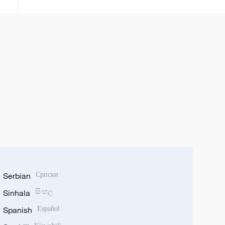
Serbian
Српски
Sinhala
සිංහල
Spanish
Español