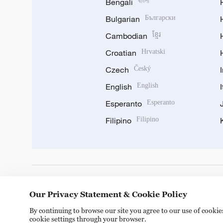
Bengali
বাংলা
Bulgarian
Български
Cambodian
ខ្មែរ
Croatian
Hrvatski
Czech
Český
English
English
Esperanto
Esperanto
Filipino
Filipino
DOWNLOAD OUR APP
Our Privacy Statement & Cookie Policy
By continuing to browse our site you agree to our use of cooki
cookie settings through your browser.