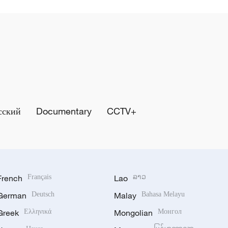
сский
Documentary
CCTV+
French
Français
Lao
ລາວ
German
Deutsch
Malay
Bahasa Melayu
Greek
Ελληνικά
Mongolian
Монгол