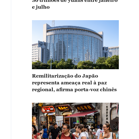
30 trilhões de yuans entre janeiro
e julho
Remilitarização do Japão
representa ameaça real à paz
regional, afirma porta-voz chinês