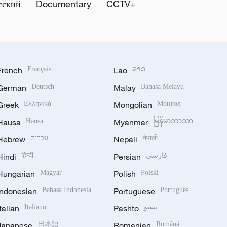
сский
Documentary
CCTV+
French
Français
Lao
ລາວ
German
Deutsch
Malay
Bahasa Melayu
Greek
Ελληνικά
Mongolian
Монгол
Hausa
Hausa
Myanmar
မြန်မာဘာသာ
Hebrew
עברית
Nepali
नेपाली
Hindi
हिन्दी
Persian
فارسی
Hungarian
Magyar
Polish
Polski
Indonesian
Bahasa Indonesia
Portuguese
Português
Italian
Italiano
Pashto
پښتو
Japanese
日本語
Romanian
Română