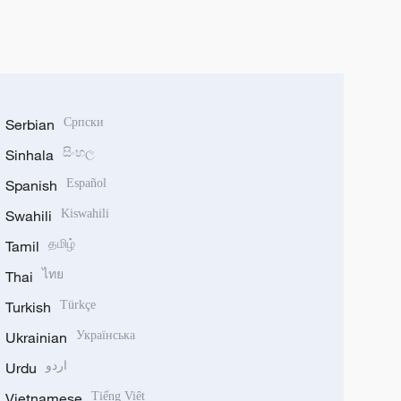
Serbian
Српски
Sinhala
සිංහල
Spanish
Español
Swahili
Kiswahili
Tamil
தமிழ்
Thai
ไทย
Turkish
Türkçe
Ukrainian
Українська
Urdu
اردو
Vietnamese
Tiếng Việt