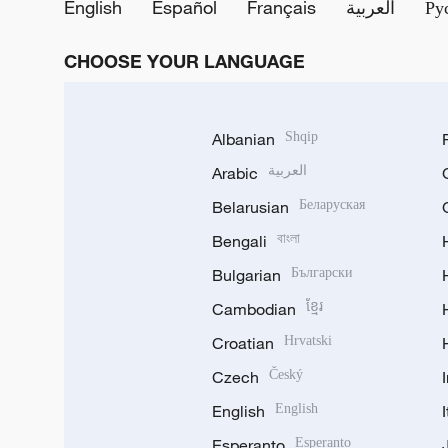
English
Español
Français
العربية
Ру
CHOOSE YOUR LANGUAGE
Albanian
Shqip
Arabic
العربية
Belarusian
Беларуская
Bengali
বাংলা
Bulgarian
Български
Cambodian
ខ្មែរ
Croatian
Hrvatski
Czech
Český
English
English
Esperanto
Esperanto