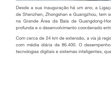
l
Desde a sua inauguração há um ano, a Liga
de Shenzhen, Zhongshan e Guangzhou, tem se
a
na Grande Área da Baía de Guangdong-Hon
profunda e o desenvolvimento coordenado entr
y
Com cerca de 24 km de extensão, a via já regis
V
com média diária de 86.400. O desempenho 
tecnologias digitais e sistemas inteligentes, q
i
d
e
o