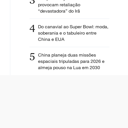
3
provocam retaliação
“devastadora” do Irã
4
Do canavial ao Super Bowl: moda,
soberania e o tabuleiro entre
China e EUA
5
China planeja duas missões
espaciais tripuladas para 2026 e
almeja pouso na Lua em 2030