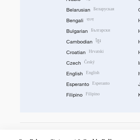
Belarusian
Беларуская
Bengali
বাংলা
Bulgarian
Български
Cambodian
ខ្មែរ
Croatian
Hrvatski
Czech
Český
English
English
Esperanto
Esperanto
Filipino
Filipino
DOWNLOAD OUR APP