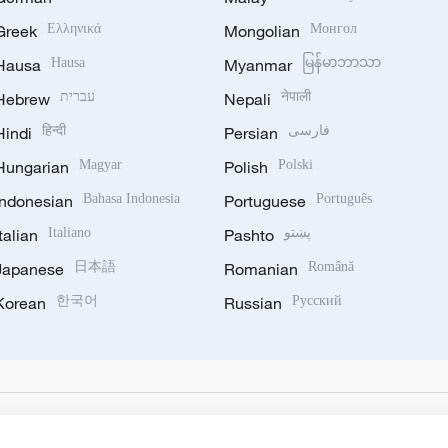
Greek
Ελληνικά
Mongolian
Монгол
Hausa
Hausa
Myanmar
မြန်မာဘာသာ
Hebrew
עברית
Nepali
नेपाली
Hindi
हिन्दी
Persian
فارسی
Hungarian
Magyar
Polish
Polski
Indonesian
Bahasa Indonesia
Portuguese
Português
Italian
Italiano
Pashto
پښتو
Japanese
日本語
Romanian
Română
Korean
한국어
Russian
Русский