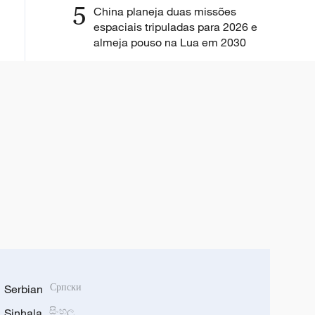
5
China planeja duas missões
espaciais tripuladas para 2026 e
almeja pouso na Lua em 2030
Serbian
Српски
Sinhala
සිංහල