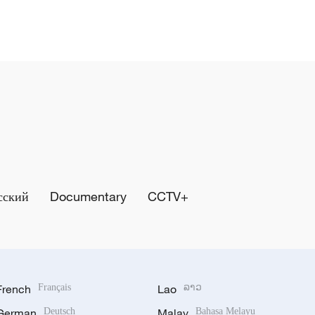
сский
Documentary
CCTV+
French
Français
Lao
ລາວ
German
Deutsch
Malay
Bahasa Melayu