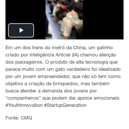
P
Em um dos trens do metrô da China, um gatinho
l
criado por Inteligência Articial (IA) chamou atenção
a
dos passageiros. O produto de alta tecnologia que
parece muito com um gato verdadeiro foi idealizado
y
por um jovem empreendedor, que não só tem como
objetivo a criação de brinquedos, mas também
V
busca atender a demanda dos jovens por
“companheiros” que podem dar apoios emocionais.
i
#YouthInnovation #StartupGeneration
d
Fonte: CMG
e