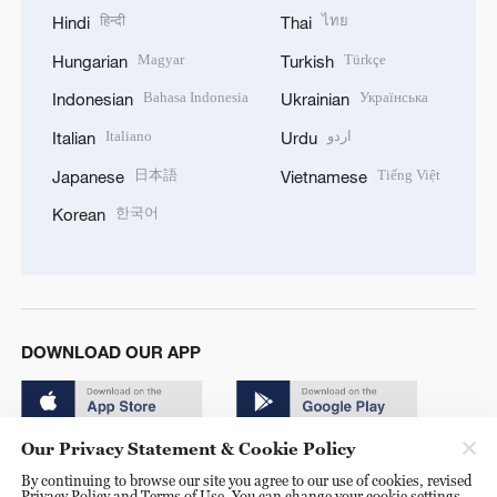
हिन्दी
ไทย
Hindi
Thai
Magyar
Türkçe
Hungarian
Turkish
Bahasa Indonesia
Українська
Indonesian
Ukrainian
Italiano
اردو
Italian
Urdu
日本語
Tiếng Việt
Japanese
Vietnamese
한국어
Korean
DOWNLOAD OUR APP
Our Privacy Statement & Cookie Policy
By continuing to browse our site you agree to our use of cookies, revised
Privacy Policy and Terms of Use. You can change your cookie settings