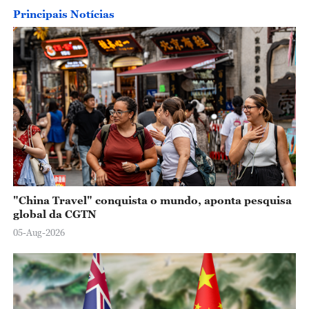
Principais Notícias
o
"China Travel" conquista o mundo, aponta pesquisa
global da CGTN
05-Aug-2026