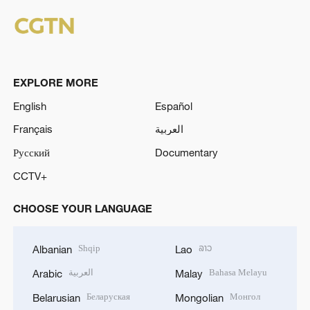
EXPLORE MORE
English
Español
Français
العربية
Русский
Documentary
CCTV+
CHOOSE YOUR LANGUAGE
Shqip
ລາວ
Albanian
Lao
العربية
Bahasa Melayu
Arabic
Malay
Беларуская
Монгол
Belarusian
Mongolian