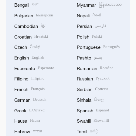
বাংলা
မြန်မာဘာသာ
Bengali
Myanmar
Български
नेपाली
Bulgarian
Nepali
ខ្មែរ
فارسی
Cambodian
Persian
Hrvatski
Polski
Croatian
Polish
Český
Português
Czech
Portuguese
English
پښتو
English
Pashto
Esperanto
Română
Esperanto
Romanian
Filipino
Русский
Filipino
Russian
Français
Српски
French
Serbian
Deutsch
සිංහල
German
Sinhala
Ελληνικά
Español
Greek
Spanish
Hausa
Kiswahili
Hausa
Swahili
עברית
தமிழ்
Hebrew
Tamil