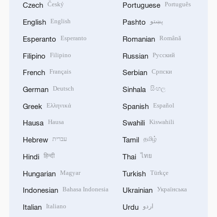
Český
Português
Czech
Portuguese
English
پښتو
English
Pashto
Esperanto
Română
Esperanto
Romanian
Filipino
Русский
Filipino
Russian
Français
Српски
French
Serbian
Deutsch
සිංහල
German
Sinhala
Ελληνικά
Español
Greek
Spanish
Hausa
Kiswahili
Hausa
Swahili
עברית
தமிழ்
Hebrew
Tamil
हिन्दी
ไทย
Hindi
Thai
Magyar
Türkçe
Hungarian
Turkish
Bahasa Indonesia
Українська
Indonesian
Ukrainian
Italiano
اردو
Italian
Urdu