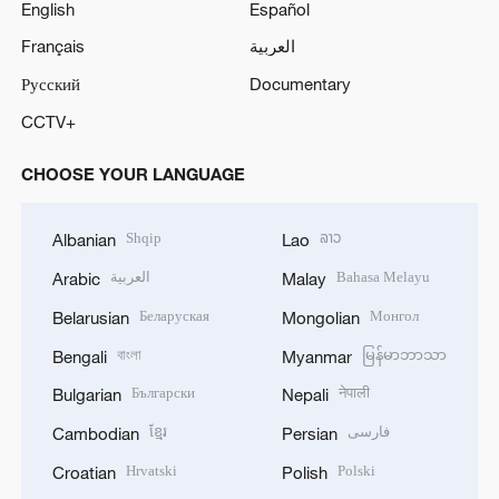
English
Español
Français
العربية
Русский
Documentary
CCTV+
CHOOSE YOUR LANGUAGE
Shqip
ລາວ
Albanian
Lao
العربية
Bahasa Melayu
Arabic
Malay
Беларуская
Монгол
Belarusian
Mongolian
বাংলা
မြန်မာဘာသာ
Bengali
Myanmar
Български
नेपाली
Bulgarian
Nepali
ខ្មែរ
فارسی
Cambodian
Persian
Hrvatski
Polski
Croatian
Polish