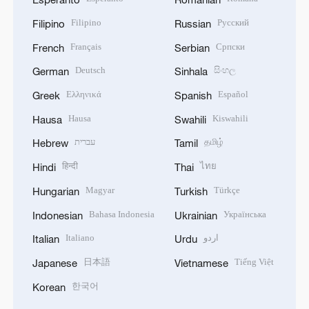
Filipino
Русский
Filipino
Russian
Français
Српски
French
Serbian
Deutsch
සිංහල
German
Sinhala
Ελληνικά
Español
Greek
Spanish
Hausa
Kiswahili
Hausa
Swahili
עברית
தமிழ்
Hebrew
Tamil
हिन्दी
ไทย
Hindi
Thai
Magyar
Türkçe
Hungarian
Turkish
Bahasa Indonesia
Українська
Indonesian
Ukrainian
Italiano
اردو
Italian
Urdu
日本語
Tiếng Việt
Japanese
Vietnamese
한국어
Korean