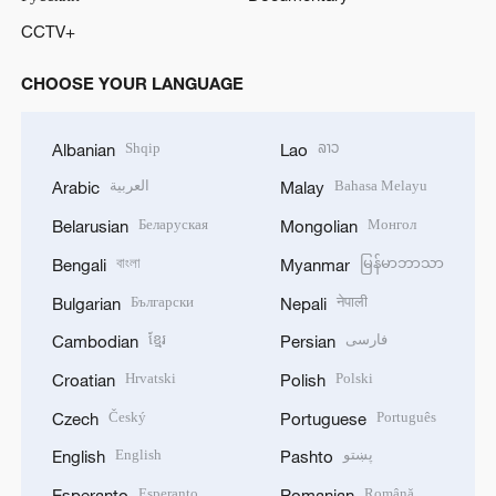
CCTV+
CHOOSE YOUR LANGUAGE
Shqip
ລາວ
Albanian
Lao
العربية
Bahasa Melayu
Arabic
Malay
Беларуская
Монгол
Belarusian
Mongolian
বাংলা
မြန်မာဘာသာ
Bengali
Myanmar
Български
नेपाली
Bulgarian
Nepali
ខ្មែរ
فارسی
Cambodian
Persian
Hrvatski
Polski
Croatian
Polish
Český
Português
Czech
Portuguese
English
پښتو
English
Pashto
Esperanto
Română
Esperanto
Romanian