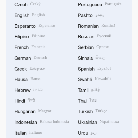
Český
Português
Czech
Portuguese
English
پښتو
English
Pashto
Esperanto
Română
Esperanto
Romanian
Filipino
Русский
Filipino
Russian
Français
Српски
French
Serbian
Deutsch
සිංහල
German
Sinhala
Ελληνικά
Español
Greek
Spanish
Hausa
Kiswahili
Hausa
Swahili
עברית
தமிழ்
Hebrew
Tamil
हिन्दी
ไทย
Hindi
Thai
Magyar
Türkçe
Hungarian
Turkish
Bahasa Indonesia
Українська
Indonesian
Ukrainian
Italiano
اردو
Italian
Urdu