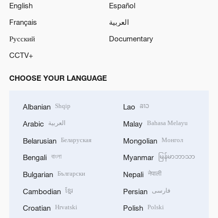
English
Español
Français
العربية
Русский
Documentary
CCTV+
CHOOSE YOUR LANGUAGE
Shqip
ລາວ
Albanian
Lao
العربية
Bahasa Melayu
Arabic
Malay
Беларуская
Монгол
Belarusian
Mongolian
বাংলা
မြန်မာဘာသာ
Bengali
Myanmar
Български
नेपाली
Bulgarian
Nepali
ខ្មែរ
فارسی
Cambodian
Persian
Hrvatski
Polski
Croatian
Polish