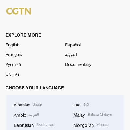
EXPLORE MORE
English
Español
Français
العربية
Русский
Documentary
CCTV+
CHOOSE YOUR LANGUAGE
Shqip
ລາວ
Albanian
Lao
العربية
Bahasa Melayu
Arabic
Malay
Беларуская
Монгол
Belarusian
Mongolian