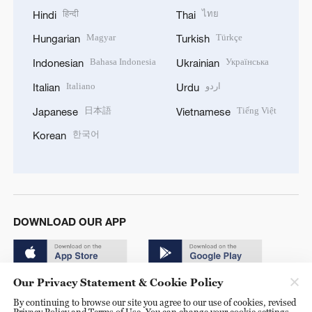
हिन्दी
ไทย
Hindi
Thai
Magyar
Türkçe
Hungarian
Turkish
Bahasa Indonesia
Українська
Indonesian
Ukrainian
Italiano
اردو
Italian
Urdu
日本語
Tiếng Việt
Japanese
Vietnamese
한국어
Korean
DOWNLOAD OUR APP
Our Privacy Statement & Cookie Policy
By continuing to browse our site you agree to our use of cookies, revised
Privacy Policy and Terms of Use. You can change your cookie settings