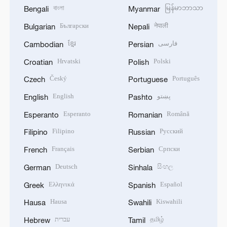
বাংলা
မြန်မာဘာသာ
Bengali
Myanmar
Български
नेपाली
Bulgarian
Nepali
ខ្មែរ
فارسی
Cambodian
Persian
Hrvatski
Polski
Croatian
Polish
Český
Português
Czech
Portuguese
English
پښتو
English
Pashto
Esperanto
Română
Esperanto
Romanian
Filipino
Русский
Filipino
Russian
Français
Српски
French
Serbian
Deutsch
සිංහල
German
Sinhala
Ελληνικά
Español
Greek
Spanish
Hausa
Kiswahili
Hausa
Swahili
עברית
தமிழ்
Hebrew
Tamil