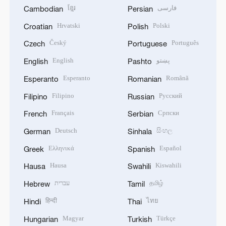
ខ្មែរ
فارسی
Cambodian
Persian
Hrvatski
Polski
Croatian
Polish
Český
Português
Czech
Portuguese
English
پښتو
English
Pashto
Esperanto
Română
Esperanto
Romanian
Filipino
Русский
Filipino
Russian
Français
Српски
French
Serbian
Deutsch
සිංහල
German
Sinhala
Ελληνικά
Español
Greek
Spanish
Hausa
Kiswahili
Hausa
Swahili
עברית
தமிழ்
Hebrew
Tamil
हिन्दी
ไทย
Hindi
Thai
Magyar
Türkçe
Hungarian
Turkish