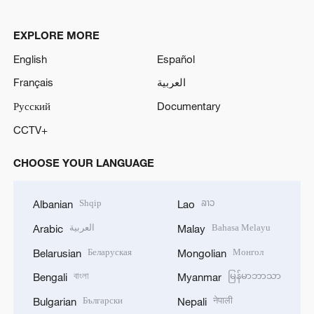
EXPLORE MORE
English
Español
Français
العربية
Русский
Documentary
CCTV+
CHOOSE YOUR LANGUAGE
Shqip
ລາວ
Albanian
Lao
العربية
Bahasa Melayu
Arabic
Malay
Беларуская
Монгол
Belarusian
Mongolian
বাংলা
မြန်မာဘာသာ
Bengali
Myanmar
Български
नेपाली
Bulgarian
Nepali