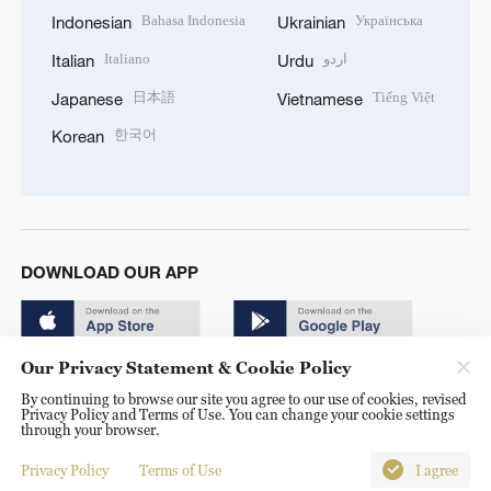
Bahasa Indonesia
Українська
Indonesian
Ukrainian
Italiano
اردو
Italian
Urdu
日本語
Tiếng Việt
Japanese
Vietnamese
한국어
Korean
DOWNLOAD OUR APP
Our Privacy Statement & Cookie Policy
By continuing to browse our site you agree to our use of cookies, revised
Privacy Policy and Terms of Use. You can change your cookie settings
through your browser.
© China Radio International.CRI. All Rights Reserved. 16A
Shijingshan Road, Beijing, China. 100040
Privacy Policy
Terms of Use
I agree