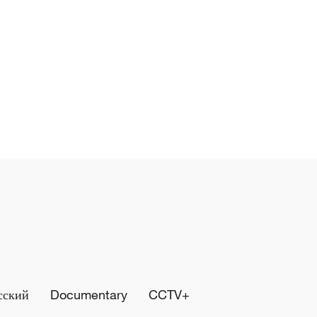
сский
Documentary
CCTV+