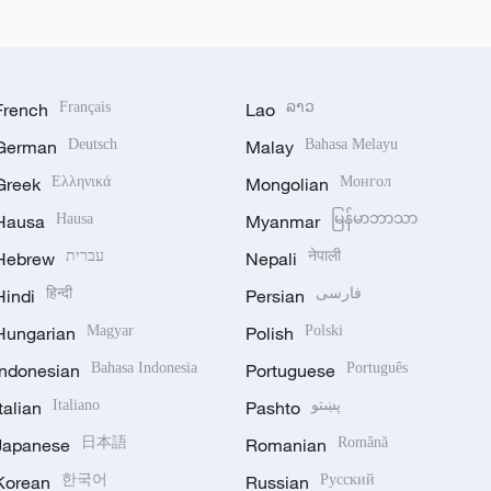
French
Français
Lao
ລາວ
German
Deutsch
Malay
Bahasa Melayu
Greek
Ελληνικά
Mongolian
Монгол
Hausa
Hausa
Myanmar
မြန်မာဘာသာ
Hebrew
עברית
Nepali
नेपाली
Hindi
हिन्दी
Persian
فارسی
Hungarian
Magyar
Polish
Polski
Indonesian
Bahasa Indonesia
Portuguese
Português
Italian
Italiano
Pashto
پښتو
Japanese
日本語
Romanian
Română
Korean
한국어
Russian
Русский