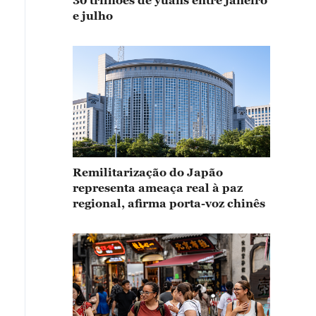
30 trilhões de yuans entre janeiro
e julho
Remilitarização do Japão
representa ameaça real à paz
regional, afirma porta-voz chinês