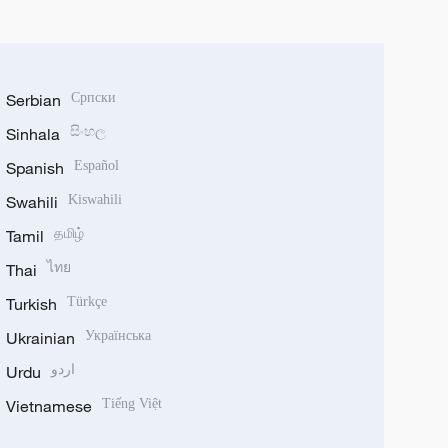
Serbian
Српски
Sinhala
සිංහල
Spanish
Español
Swahili
Kiswahili
Tamil
தமிழ்
Thai
ไทย
Turkish
Türkçe
Ukrainian
Українська
Urdu
اردو
Vietnamese
Tiếng Việt