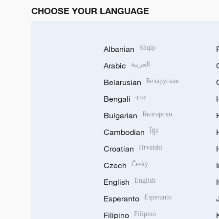
CHOOSE YOUR LANGUAGE
Albanian
Shqip
Arabic
العربية
Belarusian
Беларуская
Bengali
বাংলা
Bulgarian
Български
Cambodian
ខ្មែរ
Croatian
Hrvatski
Czech
Český
English
English
Esperanto
Esperanto
Filipino
Filipino