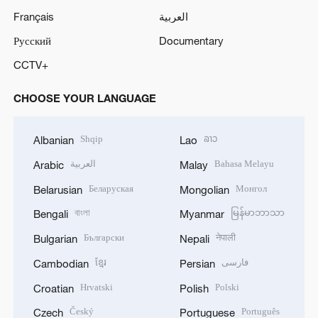
Français
العربية
Русский
Documentary
CCTV+
CHOOSE YOUR LANGUAGE
Shqip
ລາວ
Albanian
Lao
العربية
Bahasa Melayu
Arabic
Malay
Беларуская
Монгол
Belarusian
Mongolian
বাংলা
မြန်မာဘာသာ
Bengali
Myanmar
Български
नेपाली
Bulgarian
Nepali
ខ្មែរ
فارسی
Cambodian
Persian
Hrvatski
Polski
Croatian
Polish
Český
Português
Czech
Portuguese