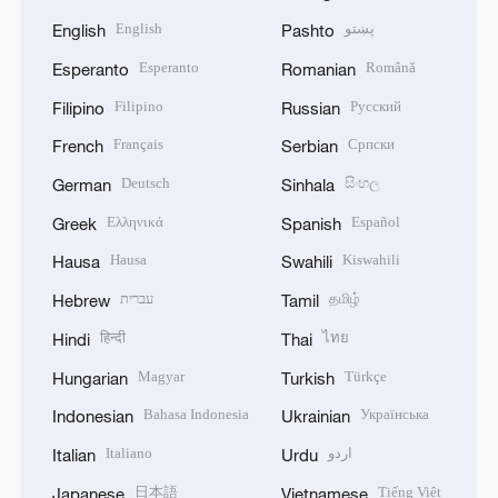
English
پښتو
English
Pashto
Esperanto
Română
Esperanto
Romanian
Filipino
Русский
Filipino
Russian
Français
Српски
French
Serbian
Deutsch
සිංහල
German
Sinhala
Ελληνικά
Español
Greek
Spanish
Hausa
Kiswahili
Hausa
Swahili
עברית
தமிழ்
Hebrew
Tamil
हिन्दी
ไทย
Hindi
Thai
Magyar
Türkçe
Hungarian
Turkish
Bahasa Indonesia
Українська
Indonesian
Ukrainian
Italiano
اردو
Italian
Urdu
日本語
Tiếng Việt
Japanese
Vietnamese