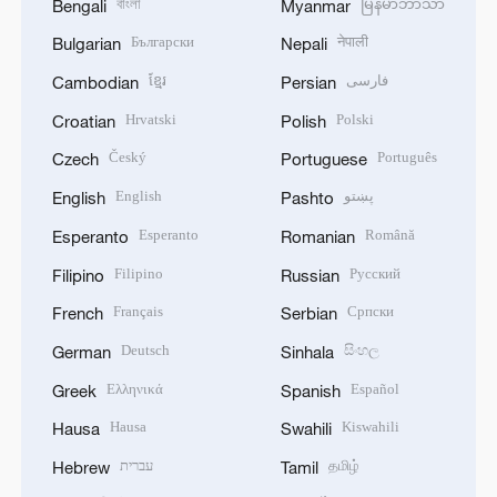
বাংলা
မြန်မာဘာသာ
Bengali
Myanmar
Български
नेपाली
Bulgarian
Nepali
ខ្មែរ
فارسی
Cambodian
Persian
Hrvatski
Polski
Croatian
Polish
Český
Português
Czech
Portuguese
English
پښتو
English
Pashto
Esperanto
Română
Esperanto
Romanian
Filipino
Русский
Filipino
Russian
Français
Српски
French
Serbian
Deutsch
සිංහල
German
Sinhala
Ελληνικά
Español
Greek
Spanish
Hausa
Kiswahili
Hausa
Swahili
עברית
தமிழ்
Hebrew
Tamil