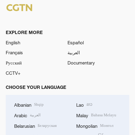
EXPLORE MORE
English
Español
Français
العربية
Русский
Documentary
CCTV+
CHOOSE YOUR LANGUAGE
Shqip
ລາວ
Albanian
Lao
العربية
Bahasa Melayu
Arabic
Malay
Беларуская
Монгол
Belarusian
Mongolian