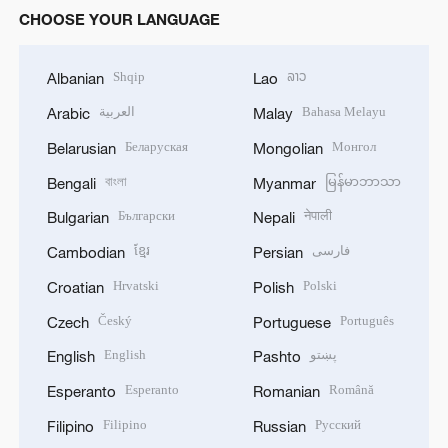
CHOOSE YOUR LANGUAGE
Shqip
ລາວ
Albanian
Lao
العربية
Bahasa Melayu
Arabic
Malay
Беларуская
Монгол
Belarusian
Mongolian
বাংলা
မြန်မာဘာသာ
Bengali
Myanmar
Български
नेपाली
Bulgarian
Nepali
ខ្មែរ
فارسی
Cambodian
Persian
Hrvatski
Polski
Croatian
Polish
Český
Português
Czech
Portuguese
English
پښتو
English
Pashto
Esperanto
Română
Esperanto
Romanian
Filipino
Русский
Filipino
Russian