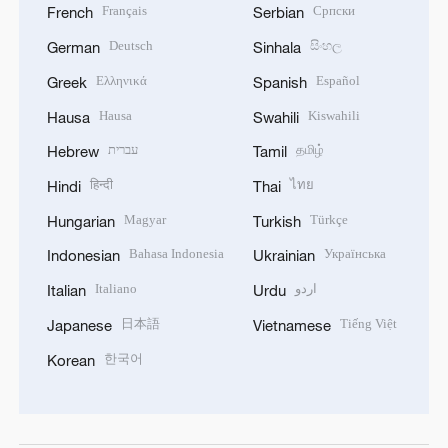
Français
Српски
French
Serbian
Deutsch
සිංහල
German
Sinhala
Ελληνικά
Español
Greek
Spanish
Hausa
Kiswahili
Hausa
Swahili
עברית
தமிழ்
Hebrew
Tamil
हिन्दी
ไทย
Hindi
Thai
Magyar
Türkçe
Hungarian
Turkish
Bahasa Indonesia
Українська
Indonesian
Ukrainian
Italiano
اردو
Italian
Urdu
日本語
Tiếng Việt
Japanese
Vietnamese
한국어
Korean