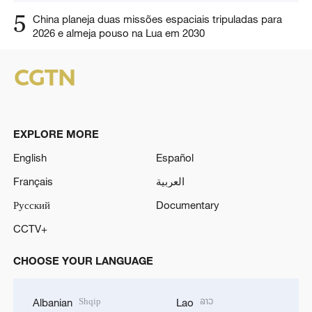
5
China planeja duas missões espaciais tripuladas para
2026 e almeja pouso na Lua em 2030
EXPLORE MORE
English
Español
Français
العربية
Русский
Documentary
CCTV+
CHOOSE YOUR LANGUAGE
Shqip
ລາວ
Albanian
Lao