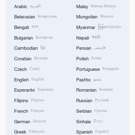
العربية
Bahasa Melayu
Arabic
Malay
Беларуская
Монгол
Belarusian
Mongolian
বাংলা
မြန်မာဘာသာ
Bengali
Myanmar
Български
नेपाली
Bulgarian
Nepali
ខ្មែរ
فارسی
Cambodian
Persian
Hrvatski
Polski
Croatian
Polish
Český
Português
Czech
Portuguese
English
پښتو
English
Pashto
Esperanto
Română
Esperanto
Romanian
Filipino
Русский
Filipino
Russian
Français
Српски
French
Serbian
Deutsch
සිංහල
German
Sinhala
Ελληνικά
Español
Greek
Spanish