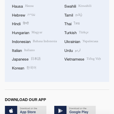
Hausa
Kiswahili
Hausa
Swahili
עברית
தமிழ்
Hebrew
Tamil
हिन्दी
ไทย
Hindi
Thai
Magyar
Türkçe
Hungarian
Turkish
Bahasa Indonesia
Українська
Indonesian
Ukrainian
Italiano
اردو
Italian
Urdu
日本語
Tiếng Việt
Japanese
Vietnamese
한국어
Korean
DOWNLOAD OUR APP