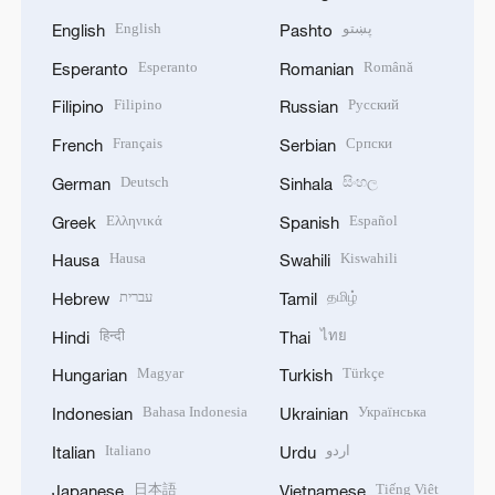
English
پښتو
English
Pashto
Esperanto
Română
Esperanto
Romanian
Filipino
Русский
Filipino
Russian
Français
Српски
French
Serbian
Deutsch
සිංහල
German
Sinhala
Ελληνικά
Español
Greek
Spanish
Hausa
Kiswahili
Hausa
Swahili
עברית
தமிழ்
Hebrew
Tamil
हिन्दी
ไทย
Hindi
Thai
Magyar
Türkçe
Hungarian
Turkish
Bahasa Indonesia
Українська
Indonesian
Ukrainian
Italiano
اردو
Italian
Urdu
日本語
Tiếng Việt
Japanese
Vietnamese