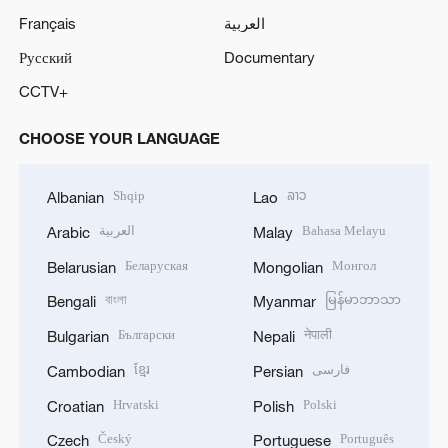
Français
العربية
Русский
Documentary
CCTV+
CHOOSE YOUR LANGUAGE
Shqip
ລາວ
Albanian
Lao
العربية
Bahasa Melayu
Arabic
Malay
Беларуская
Монгол
Belarusian
Mongolian
বাংলা
မြန်မာဘာသာ
Bengali
Myanmar
Български
नेपाली
Bulgarian
Nepali
ខ្មែរ
فارسی
Cambodian
Persian
Hrvatski
Polski
Croatian
Polish
Český
Português
Czech
Portuguese