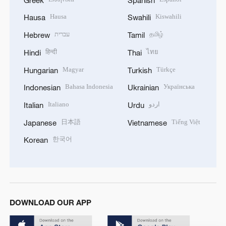
Hausa
Kiswahili
Hausa
Swahili
עברית
தமிழ்
Hebrew
Tamil
हिन्दी
ไทย
Hindi
Thai
Magyar
Türkçe
Hungarian
Turkish
Bahasa Indonesia
Українська
Indonesian
Ukrainian
Italiano
اردو
Italian
Urdu
日本語
Tiếng Việt
Japanese
Vietnamese
한국어
Korean
DOWNLOAD OUR APP