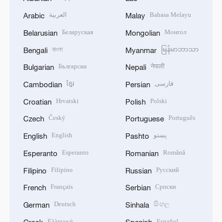
العربية
Bahasa Melayu
Arabic
Malay
Беларуская
Монгол
Belarusian
Mongolian
বাংলা
မြန်မာဘာသာ
Bengali
Myanmar
Български
नेपाली
Bulgarian
Nepali
ខ្មែរ
فارسی
Cambodian
Persian
Hrvatski
Polski
Croatian
Polish
Český
Português
Czech
Portuguese
English
پښتو
English
Pashto
Esperanto
Română
Esperanto
Romanian
Filipino
Русский
Filipino
Russian
Français
Српски
French
Serbian
Deutsch
සිංහල
German
Sinhala
Ελληνικά
Español
Greek
Spanish