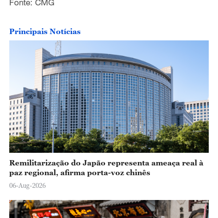
o
Fonte: CMG
Principais Notícias
Remilitarização do Japão representa ameaça real à
paz regional, afirma porta-voz chinês
06-Aug-2026