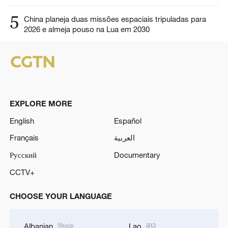
5
China planeja duas missões espaciais tripuladas para
2026 e almeja pouso na Lua em 2030
EXPLORE MORE
English
Español
Français
العربية
Русский
Documentary
CCTV+
CHOOSE YOUR LANGUAGE
Shqip
ລາວ
Albanian
Lao