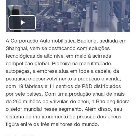
P
A Corporação Automobilística Baolong, sediada em
l
Shanghai, vem se destacando com soluções
a
tecnológicas de alto nível em meio à acirrada
competição global. Pioneira na manufaturade
y
autopeças, a empresa atua em toda a cadeia, da
pesquisa e desenvolvimento à produção e venda,
V
com 19 fábricas e 11 centros de P&D distribuídos
por sete países. Com uma produção anual de mais
i
de 260 milhões de válvulas de pneu, a Baolong lidera
o setor mundial nesse segmento. Além disso, seu
d
sistema de monitoramento de pressão dos pneus
e
figura entre os três melhores do mundo.